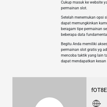
Cukup masuk ke website ya
permainan slot.
Setelah menemukan opsi sl
dapat memungkinkan kamu 
beragam tipe permainan ser
beberapa data fundamenta
Begitu Anda memiliki akse
permainan slot gratis yg 
mencoba taktik yang lain t
dapat mendapatkan kesan b
fOT8E