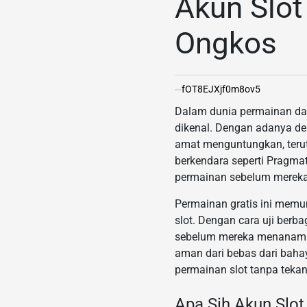
Akun Slot
Ongkos
fOT8EJXjf0m8ov5
Dalam dunia permainan dar
dikenal. Dengan adanya de
amat menguntungkan, teru
berkendara seperti Pragma
permainan sebelum mereka 
Permainan gratis ini memu
slot. Dengan cara uji ber
sebelum mereka menanamkan
aman dari bebas dari baha
permainan slot tanpa teka
Apa Sih Akun Slot