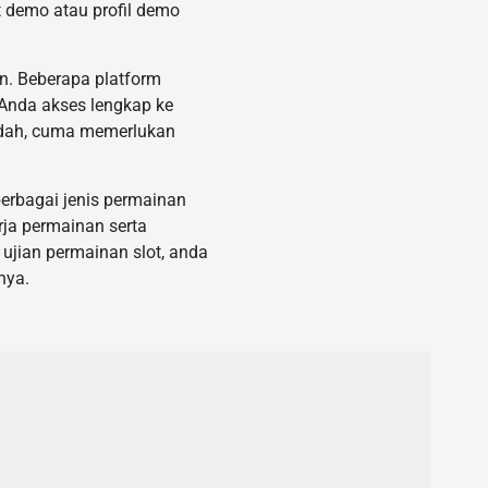
 demo atau profil demo
n. Beberapa platform
Anda akses lengkap ke
mudah, cuma memerlukan
erbagai jenis permainan
rja permainan serta
 ujian permainan slot, anda
nya.