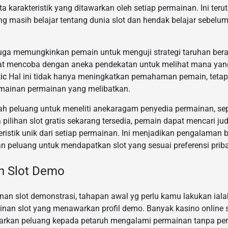
karakteristik yang ditawarkan oleh setiap permainan. Ini ter
g masih belajar tentang dunia slot dan hendak belajar sebel
 juga memungkinkan pemain untuk menguji strategi taruhan ber
at mencoba dengan aneka pendekatan untuk melihat mana yang
ic
Hal ini tidak hanya meningkatkan pemahaman pemain, tetapi
mainan permainan yang melibatkan.
lah peluang untuk meneliti anekaragam penyedia permainan, sep
pilihan slot gratis sekarang tersedia, pemain dapat mencari jud
ristik unik dari setiap permainan. Ini menjadikan pengalaman 
n peluang untuk mendapatkan slot yang sesuai preferensi priba
n Slot Demo
n slot demonstrasi, tahapan awal yg perlu kamu lakukan ialah
nan slot yang menawarkan profil demo. Banyak kasino online
arkan peluang kepada petaruh mengalami permainan tanpa perlu