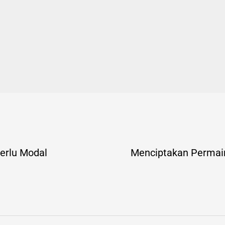
perlu Modal
Menciptakan Permain