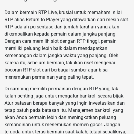
Dalam bermain RTP Live, krusial untuk memahami nilai
RTP alias Return to Player yang ditawarkan dari mesin slot.
RTP adalah persentase dari jumlah taruhan yang akan
dikembalikan kepada pemain dalam jangka panjang.
Dengan cara memilih slot dengan RTP tinggi, pemain
memiliki peluang lebih baik dalam mendapatkan
kemenangan dalam jangka waktu yang panjang. Oleh
karena itu, sebelum bermain, lakukan riset mengenai
bocoran RTP slot dari berbagai sumber agar bisa
menemukan permainan yang paling tepat.
Di samping memilih permainan dengan RTP yang, tak
kalah penting juga untuk mengatur bankroll secara bijak.
Atur batasan berapa banyak yang ingin investasikan dan
tetap patuh pada batasan itu. Manajemen bankroll yang
akan Anda bermain lebih dan meningkatkan peluang
kemandirian untuk menemukan momen gacor. Jangan
tergoda untuk terus bermain saat kalah, tetapi sebaliknya,