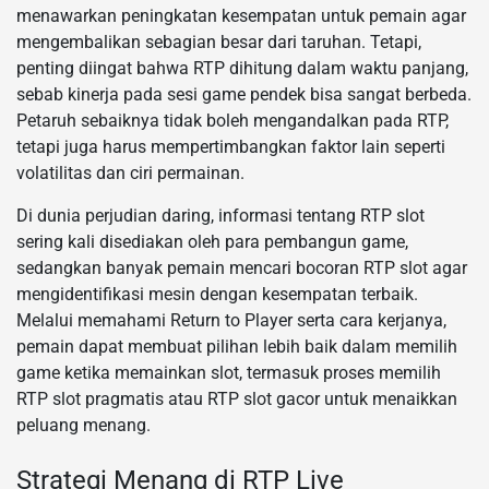
menawarkan peningkatan kesempatan untuk pemain agar
mengembalikan sebagian besar dari taruhan. Tetapi,
penting diingat bahwa RTP dihitung dalam waktu panjang,
sebab kinerja pada sesi game pendek bisa sangat berbeda.
Petaruh sebaiknya tidak boleh mengandalkan pada RTP,
tetapi juga harus mempertimbangkan faktor lain seperti
volatilitas dan ciri permainan.
Di dunia perjudian daring, informasi tentang RTP slot
sering kali disediakan oleh para pembangun game,
sedangkan banyak pemain mencari bocoran RTP slot agar
mengidentifikasi mesin dengan kesempatan terbaik.
Melalui memahami Return to Player serta cara kerjanya,
pemain dapat membuat pilihan lebih baik dalam memilih
game ketika memainkan slot, termasuk proses memilih
RTP slot pragmatis atau RTP slot gacor untuk menaikkan
peluang menang.
Strategi Menang di RTP Live