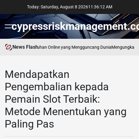
Skip
Today: Saturday, August 8 2026
11
:
36
:
12
AM
to
content
cypressriskmanagement.
Menu
News Flash
gel: Fenomena Taruhan Online yang Mengguncang Dunia
Mengungkap Raha
Mendapatkan
Pengembalian kepada
Pemain Slot Terbaik:
Metode Menentukan yang
Paling Pas