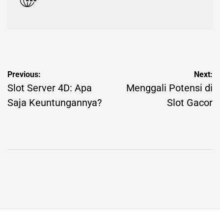
Post
Previous:
Next:
navigation
Slot Server 4D: Apa
Menggali Potensi di
Saja Keuntungannya?
Slot Gacor