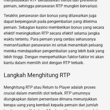
menyesuaikan RTP berdasarkan trends dan preferensi
pemain, sehingga penawaran RTP mungkin bervariasi.
Terakhir, penawaran dan bonus yang ditawarkan juga
dapat berpengaruh pada pengembalian yang diterima
pemain. Sebagian kasino memberikan bonus yang secara
efektif meningkatkan RTP secara efektif selama jangka
waktu tertentu. Para pemain yang cerdas seharusnya
memanfaatkan penawaran ini untuk menambah peluang
mereka mendapatkan pengembalian yang lebih baik yang
lebih tinggi. Dengan memperhatikan faktor-faktor ini akan
bantu dalam memilih slot dengan RTP terbaik.
Langkah Menghitung RTP
Menghitung RTP atau Return to Player adalah proses
crucial dalam memilih slot terbaik. RTP umumnya
diungkapkan dalam persentase dimana menunjukkan
berapa uang yang kembali kepada pemain dari jumlah