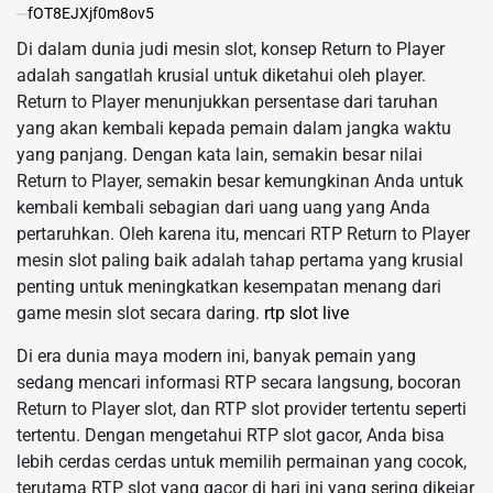
fOT8EJXjf0m8ov5
Di dalam dunia judi mesin slot, konsep Return to Player
adalah sangatlah krusial untuk diketahui oleh player.
Return to Player menunjukkan persentase dari taruhan
yang akan kembali kepada pemain dalam jangka waktu
yang panjang. Dengan kata lain, semakin besar nilai
Return to Player, semakin besar kemungkinan Anda untuk
kembali kembali sebagian dari uang uang yang Anda
pertaruhkan. Oleh karena itu, mencari RTP Return to Player
mesin slot paling baik adalah tahap pertama yang krusial
penting untuk meningkatkan kesempatan menang dari
game mesin slot secara daring.
rtp slot live
Di era dunia maya modern ini, banyak pemain yang
sedang mencari informasi RTP secara langsung, bocoran
Return to Player slot, dan RTP slot provider tertentu seperti
tertentu. Dengan mengetahui RTP slot gacor, Anda bisa
lebih cerdas cerdas untuk memilih permainan yang cocok,
terutama RTP slot yang gacor di hari ini yang sering dikejar