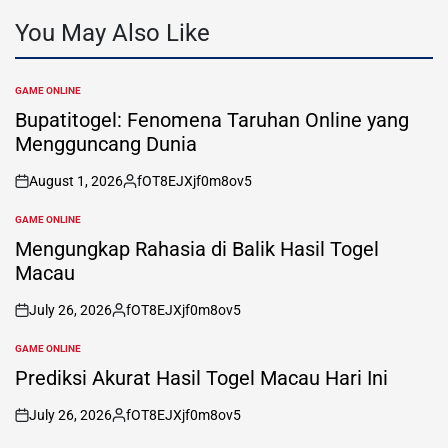
You May Also Like
GAME ONLINE
POSTED
IN
Bupatitogel: Fenomena Taruhan Online yang
Mengguncang Dunia
August 1, 2026
fOT8EJXjf0m8ov5
on
Posted
by
GAME ONLINE
POSTED
IN
Mengungkap Rahasia di Balik Hasil Togel
Macau
July 26, 2026
fOT8EJXjf0m8ov5
on
Posted
by
GAME ONLINE
POSTED
IN
Prediksi Akurat Hasil Togel Macau Hari Ini
July 26, 2026
fOT8EJXjf0m8ov5
on
Posted
by