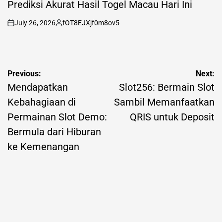
IN
Prediksi Akurat Hasil Togel Macau Hari Ini
July 26, 2026
fOT8EJXjf0m8ov5
on
Posted
by
Post
Previous:
Next:
navigation
Mendapatkan
Slot256: Bermain Slot
Kebahagiaan di
Sambil Memanfaatkan
Permainan Slot Demo:
QRIS untuk Deposit
Bermula dari Hiburan
ke Kemenangan