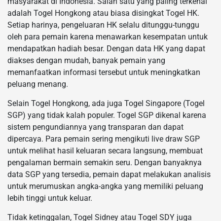
masyarakat di Indonesia. Salah satu yang paling terkenal
adalah Togel Hongkong atau biasa disingkat Togel HK.
Setiap harinya, pengeluaran HK selalu ditunggu-tunggu
oleh para pemain karena menawarkan kesempatan untuk
mendapatkan hadiah besar. Dengan data HK yang dapat
diakses dengan mudah, banyak pemain yang
memanfaatkan informasi tersebut untuk meningkatkan
peluang menang.
Selain Togel Hongkong, ada juga Togel Singapore (Togel
SGP) yang tidak kalah populer. Togel SGP dikenal karena
sistem pengundiannya yang transparan dan dapat
dipercaya. Para pemain sering mengikuti live draw SGP
untuk melihat hasil keluaran secara langsung, membuat
pengalaman bermain semakin seru. Dengan banyaknya
data SGP yang tersedia, pemain dapat melakukan analisis
untuk merumuskan angka-angka yang memiliki peluang
lebih tinggi untuk keluar.
Tidak ketinggalan, Togel Sidney atau Togel SDY juga