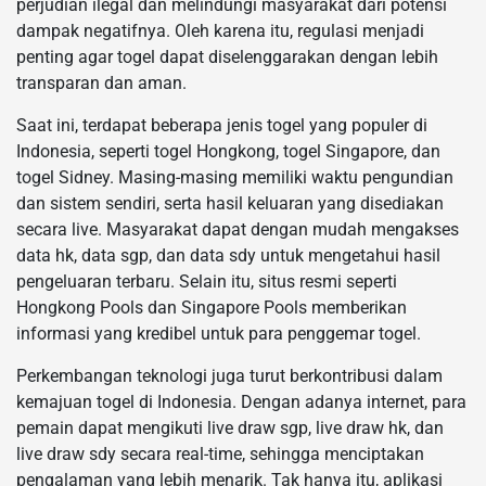
perjudian ilegal dan melindungi masyarakat dari potensi
dampak negatifnya. Oleh karena itu, regulasi menjadi
penting agar togel dapat diselenggarakan dengan lebih
transparan dan aman.
Saat ini, terdapat beberapa jenis togel yang populer di
Indonesia, seperti togel Hongkong, togel Singapore, dan
togel Sidney. Masing-masing memiliki waktu pengundian
dan sistem sendiri, serta hasil keluaran yang disediakan
secara live. Masyarakat dapat dengan mudah mengakses
data hk, data sgp, dan data sdy untuk mengetahui hasil
pengeluaran terbaru. Selain itu, situs resmi seperti
Hongkong Pools dan Singapore Pools memberikan
informasi yang kredibel untuk para penggemar togel.
Perkembangan teknologi juga turut berkontribusi dalam
kemajuan togel di Indonesia. Dengan adanya internet, para
pemain dapat mengikuti live draw sgp, live draw hk, dan
live draw sdy secara real-time, sehingga menciptakan
pengalaman yang lebih menarik. Tak hanya itu, aplikasi