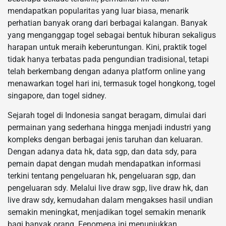
mendapatkan popularitas yang luar biasa, menarik
perhatian banyak orang dari berbagai kalangan. Banyak
yang menganggap togel sebagai bentuk hiburan sekaligus
harapan untuk meraih keberuntungan. Kini, praktik togel
tidak hanya terbatas pada pengundian tradisional, tetapi
telah berkembang dengan adanya platform online yang
menawarkan togel hari ini, termasuk togel hongkong, togel
singapore, dan togel sidney.
Sejarah togel di Indonesia sangat beragam, dimulai dari
permainan yang sederhana hingga menjadi industri yang
kompleks dengan berbagai jenis taruhan dan keluaran.
Dengan adanya data hk, data sgp, dan data sdy, para
pemain dapat dengan mudah mendapatkan informasi
terkini tentang pengeluaran hk, pengeluaran sgp, dan
pengeluaran sdy. Melalui live draw sgp, live draw hk, dan
live draw sdy, kemudahan dalam mengakses hasil undian
semakin meningkat, menjadikan togel semakin menarik
bagi banyak orang. Fenomena ini menunjukkan