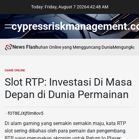
Skip
Today: Friday, August 7 2026
4
:
42
:
49
AM
to
content
cypressriskmanagement.
Menu
News Flash
gel: Fenomena Taruhan Online yang Mengguncang Dunia
Mengungkap Rah
GAME ONLINE
POSTED
IN
Slot RTP: Investasi Di Masa
Depan di Dunia Permainan
fOT8EJXjf0m8ov5
Di alam gaming yang semakin semakin maju, kata RTP
slot sering dibahas oleh para pemain dan pengembang.
RTP, yang merupakan akronim untuk Return to Player,