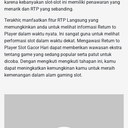
karena kebanyakan slot-slot ini memiliki penawaran yang
menarik dan RTP yang sebanding.
Terakhir, manfaatkan fitur RTP Langsung yang
memungkinkan anda untuk melihat informasi Return to
Player dalam waktu nyata. Ini sangat guna untuk melihat
performasi slot dalam waktu dekat. Mengawasi Return to
Player Slot Gacor Hari dapat memberikan wawasan ekstra
tentang game yang sedang popular serta patut untuk
dicoba. Dengan mengikuti mengikuti tahapan ini, kamu
dapat meningkatkan kemungkinan kamu untuk meraih
kemenangan dalam alam gaming slot.