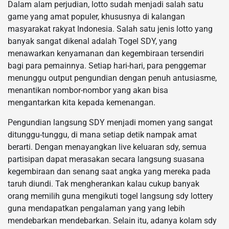
Dalam alam perjudian, lotto sudah menjadi salah satu
game yang amat populer, khususnya di kalangan
masyarakat rakyat Indonesia. Salah satu jenis lotto yang
banyak sangat dikenal adalah Togel SDY, yang
menawarkan kenyamanan dan kegembiraan tersendiri
bagi para pemainnya. Setiap hari-hari, para penggemar
menunggu output pengundian dengan penuh antusiasme,
menantikan nombor-nombor yang akan bisa
mengantarkan kita kepada kemenangan.
Pengundian langsung SDY menjadi momen yang sangat
ditunggu-tunggu, di mana setiap detik nampak amat
berarti. Dengan menayangkan live keluaran sdy, semua
partisipan dapat merasakan secara langsung suasana
kegembiraan dan senang saat angka yang mereka pada
taruh diundi. Tak mengherankan kalau cukup banyak
orang memilih guna mengikuti togel langsung sdy lottery
guna mendapatkan pengalaman yang yang lebih
mendebarkan mendebarkan. Selain itu, adanya kolam sdy