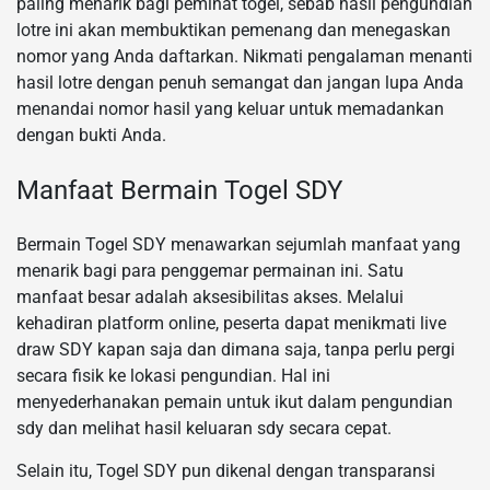
paling menarik bagi peminat togel, sebab hasil pengundian
lotre ini akan membuktikan pemenang dan menegaskan
nomor yang Anda daftarkan. Nikmati pengalaman menanti
hasil lotre dengan penuh semangat dan jangan lupa Anda
menandai nomor hasil yang keluar untuk memadankan
dengan bukti Anda.
Manfaat Bermain Togel SDY
Bermain Togel SDY menawarkan sejumlah manfaat yang
menarik bagi para penggemar permainan ini. Satu
manfaat besar adalah aksesibilitas akses. Melalui
kehadiran platform online, peserta dapat menikmati live
draw SDY kapan saja dan dimana saja, tanpa perlu pergi
secara fisik ke lokasi pengundian. Hal ini
menyederhanakan pemain untuk ikut dalam pengundian
sdy dan melihat hasil keluaran sdy secara cepat.
Selain itu, Togel SDY pun dikenal dengan transparansi