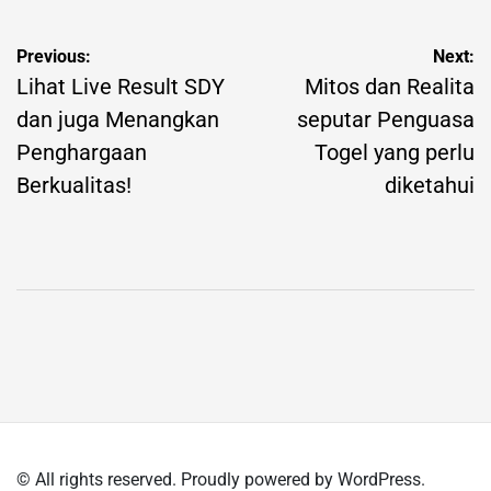
Post
Previous:
Next:
navigation
Lihat Live Result SDY
Mitos dan Realita
dan juga Menangkan
seputar Penguasa
Penghargaan
Togel yang perlu
Berkualitas!
diketahui
© All rights reserved. Proudly powered by WordPress.