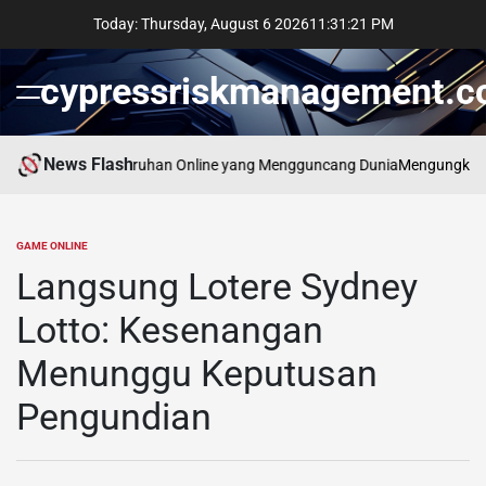
Skip
Today: Thursday, August 6 2026
11
:
31
:
22
PM
to
content
cypressriskmanagement.
Menu
News Flash
ogel: Fenomena Taruhan Online yang Mengguncang Dunia
Mengungkap Ra
GAME ONLINE
POSTED
IN
Langsung Lotere Sydney
Lotto: Kesenangan
Menunggu Keputusan
Pengundian