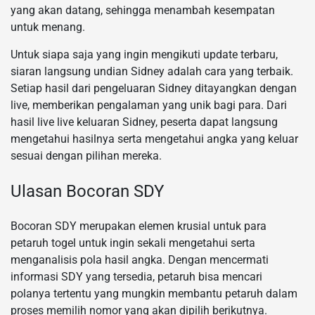
yang akan datang, sehingga menambah kesempatan
untuk menang.
Untuk siapa saja yang ingin mengikuti update terbaru,
siaran langsung undian Sidney adalah cara yang terbaik.
Setiap hasil dari pengeluaran Sidney ditayangkan dengan
live, memberikan pengalaman yang unik bagi para. Dari
hasil live live keluaran Sidney, peserta dapat langsung
mengetahui hasilnya serta mengetahui angka yang keluar
sesuai dengan pilihan mereka.
Ulasan Bocoran SDY
Bocoran SDY merupakan elemen krusial untuk para
petaruh togel untuk ingin sekali mengetahui serta
menganalisis pola hasil angka. Dengan mencermati
informasi SDY yang tersedia, petaruh bisa mencari
polanya tertentu yang mungkin membantu petaruh dalam
proses memilih nomor yang akan dipilih berikutnya.