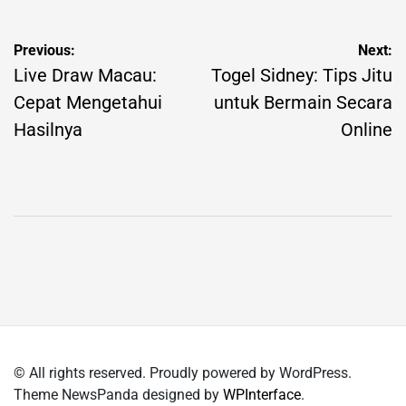
Post
Previous:
Next:
navigation
Live Draw Macau:
Togel Sidney: Tips Jitu
Cepat Mengetahui
untuk Bermain Secara
Hasilnya
Online
© All rights reserved. Proudly powered by WordPress.
Theme NewsPanda designed by
WPInterface
.