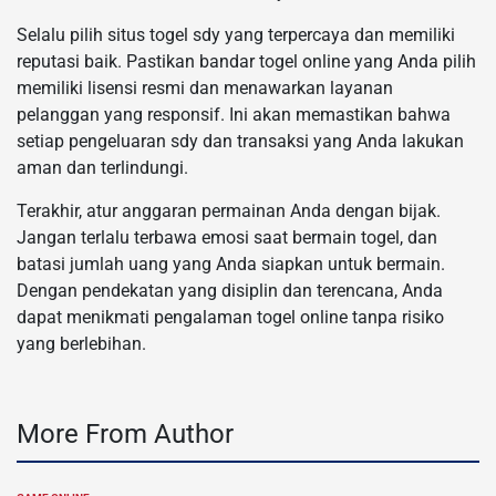
Selalu pilih situs togel sdy yang terpercaya dan memiliki
reputasi baik. Pastikan bandar togel online yang Anda pilih
memiliki lisensi resmi dan menawarkan layanan
pelanggan yang responsif. Ini akan memastikan bahwa
setiap pengeluaran sdy dan transaksi yang Anda lakukan
aman dan terlindungi.
Terakhir, atur anggaran permainan Anda dengan bijak.
Jangan terlalu terbawa emosi saat bermain togel, dan
batasi jumlah uang yang Anda siapkan untuk bermain.
Dengan pendekatan yang disiplin dan terencana, Anda
dapat menikmati pengalaman togel online tanpa risiko
yang berlebihan.
More From Author