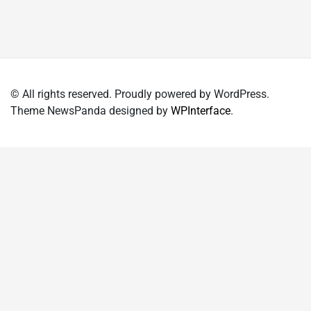
© All rights reserved. Proudly powered by WordPress.
Theme NewsPanda designed by
WPInterface
.