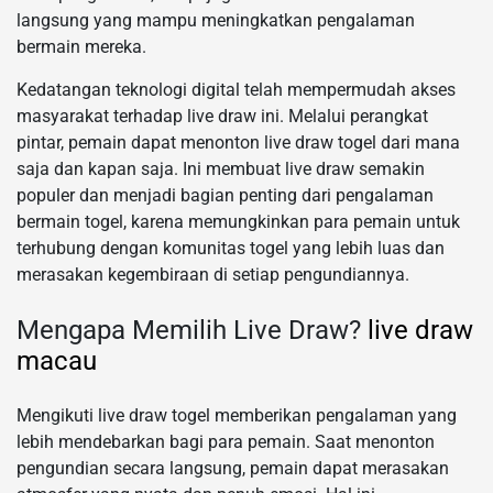
langsung yang mampu meningkatkan pengalaman
bermain mereka.
Kedatangan teknologi digital telah mempermudah akses
masyarakat terhadap live draw ini. Melalui perangkat
pintar, pemain dapat menonton live draw togel dari mana
saja dan kapan saja. Ini membuat live draw semakin
populer dan menjadi bagian penting dari pengalaman
bermain togel, karena memungkinkan para pemain untuk
terhubung dengan komunitas togel yang lebih luas dan
merasakan kegembiraan di setiap pengundiannya.
Mengapa Memilih Live Draw?
live draw
macau
Mengikuti live draw togel memberikan pengalaman yang
lebih mendebarkan bagi para pemain. Saat menonton
pengundian secara langsung, pemain dapat merasakan