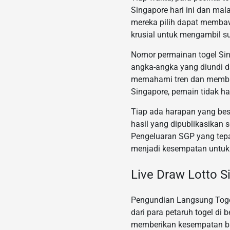
Singapore hari ini dan ma
mereka pilih dapat memba
krusial untuk mengambil s
Nomor permainan togel Sing
angka-angka yang diundi d
memahami tren dan membua
Singapore, pemain tidak h
Tiap ada harapan yang besa
hasil yang dipublikasikan 
Pengeluaran SGP yang tepat
menjadi kesempatan untuk
Live Draw Lotto S
Pengundian Langsung Toge
dari para petaruh togel di
memberikan kesempatan ba