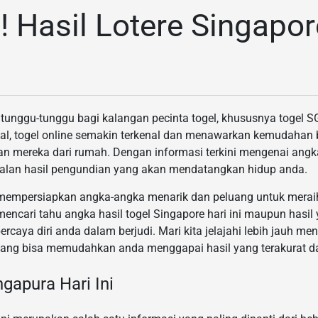
! Hasil Lotere Singapor
ditunggu-tunggu bagi kalangan pecinta togel, khususnya togel SG
al, togel online semakin terkenal dan menawarkan kemudahan 
n mereka dari rumah. Dengan informasi terkini mengenai angka
ggalan hasil pengundian yang akan mendatangkan hidup anda.
mempersiapkan angka-angka menarik dan peluang untuk merai
ncari tahu angka hasil togel Singapore hari ini maupun hasil 
rcaya diri anda dalam berjudi. Mari kita jelajahi lebih jauh me
 yang bisa memudahkan anda menggapai hasil yang terakurat d
gapura Hari Ini