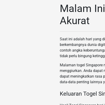
IN
Malam Ini
Akurat
Saat ini adalah hari yang 
berkembangnya dunia digit
contoh angka keberuntunga
tidak perlu bingung ketin
Malaman togel Singapore 
menggiurkan. Anda dapat me
dapat meningkatkan rasa pe
data-data penting lainnya
Keluaran Togel Sin