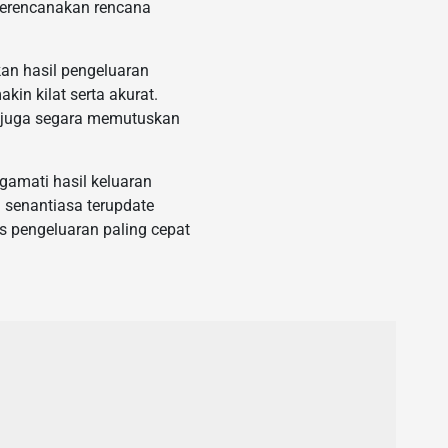
merencanakan rencana
kan hasil pengeluaran
in kilat serta akurat.
a juga segara memutuskan
gamati hasil keluaran
 senantiasa terupdate
s pengeluaran paling cepat