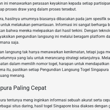
n ini menawarkan perasaan keyakinan kepada setiap partisipa
iap proses draw yang dalam proses tersebut.
ra, hasilnya umumnya biasanya dibacakan pada jam spesifik set
ntuk melakukan pemantauan. Informasi ini sangat berharga b
kan bahwa mereka melepaskan dari hasil terkini. Dengan teknol
aksikan pengundian langsung ini melalui beragam platform da
 mana saja.
ian langsung tak hanya menawarkan kenikmatan, tetapi juga 
belumnya yang lalu untuk merancang strategi selanjutnya. Mela
atan dalam memilih nomor togel, harapan untuk mendapatkan 
ena itu, pastikan setiap Pengundian Langsung Togel Singapur
luang menang.
apura Paling Cepat
pura tentunya meng inginkan informasi sebuah akurat serta cepa
erbagai situs daring, hasil togel Singapore bisa diakses denga