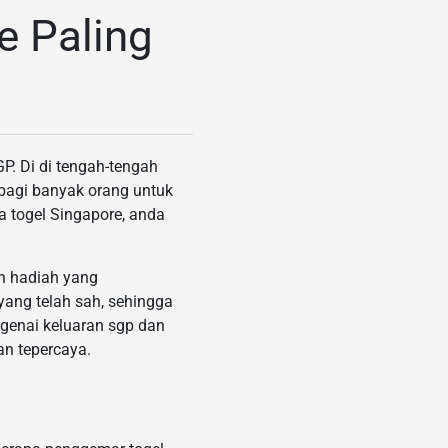
e Paling
P. Di di tengah-tengah
bagi banyak orang untuk
 togel Singapore, anda
h hadiah yang
yang telah sah, sehingga
ngenai keluaran sgp dan
an tepercaya.