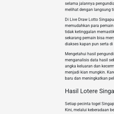
selama jalannya pengundia
melihat dengan langsung t
Di Live Draw Lotto Singapu
memudahkan para pemain u
tidak ketinggalan memasti
sekarang pemain bisa meny
diakses kapan pun serta di
Mengetahui hasil pengund
menganalisis data hasil se
angka keluaran dan kecerm
menjadi kian mungkin. Kar
baru dan meningkatkan pe
Hasil Lotere Sing
Setiap pecinta togel Singa
Kini, melalui keberadaan b