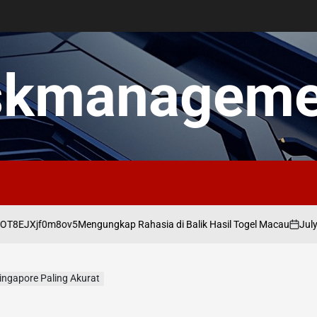
iskmanagem
Xjf0m8ov5
July 26, 2
Mengungkap Rahasia di Balik Hasil Togel Macau
on
Singapore Paling Akurat