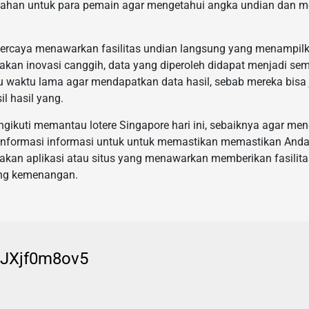
ahan untuk para pemain agar mengetahui angka undian dan 
erpercaya menawarkan fasilitas undian langsung yang menampil
an inovasi canggih, data yang diperoleh didapat menjadi semak
u waktu lama agar mendapatkan data hasil, sebab mereka bis
l hasil yang.
ikuti memantau lotere Singapore hari ini, sebaiknya agar men
 informasi informasi untuk untuk memastikan memastikan Anda
akan aplikasi atau situs yang menawarkan memberikan fasilita
ang kemenangan.
JXjf0m8ov5