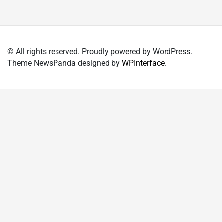
© All rights reserved. Proudly powered by WordPress.
Theme NewsPanda designed by
WPInterface
.