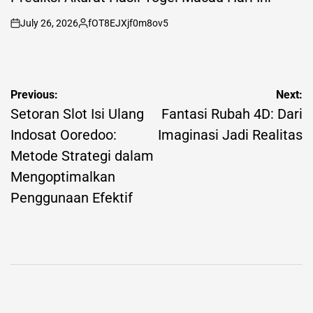
July 26, 2026
fOT8EJXjf0m8ov5
on
Posted
by
Post
Previous:
Next:
navigation
Setoran Slot Isi Ulang
Fantasi Rubah 4D: Dari
Indosat Ooredoo:
Imaginasi Jadi Realitas
Metode Strategi dalam
Mengoptimalkan
Penggunaan Efektif