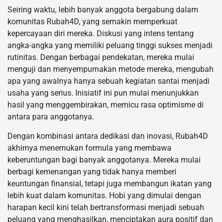
Seiring waktu, lebih banyak anggota bergabung dalam
komunitas Rubah4D, yang semakin memperkuat
kepercayaan diri mereka. Diskusi yang intens tentang
angka-angka yang memiliki peluang tinggi sukses menjadi
rutinitas. Dengan berbagai pendekatan, mereka mulai
menguji dan menyempurnakan metode mereka, mengubah
apa yang awalnya hanya sebuah kegiatan santai menjadi
usaha yang serius. Inisiatif ini pun mulai menunjukkan
hasil yang menggembirakan, memicu rasa optimisme di
antara para anggotanya.
Dengan kombinasi antara dedikasi dan inovasi, Rubah4D
akhirnya menemukan formula yang membawa
keberuntungan bagi banyak anggotanya. Mereka mulai
berbagi kemenangan yang tidak hanya memberi
keuntungan finansial, tetapi juga membangun ikatan yang
lebih kuat dalam komunitas. Hobi yang dimulai dengan
harapan kecil kini telah bertransformasi menjadi sebuah
peluang yang menghasilkan, menciptakan aura positif dan