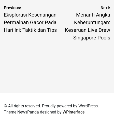
Post
Previous:
Next:
navigation
Eksplorasi Kesenangan
Menanti Angka
Permainan Gacor Pada
Keberuntungan:
Hari Ini: Taktik dan Tips
Keseruan Live Draw
Singapore Pools
© All rights reserved. Proudly powered by WordPress.
Theme NewsPanda designed by
WPInterface
.