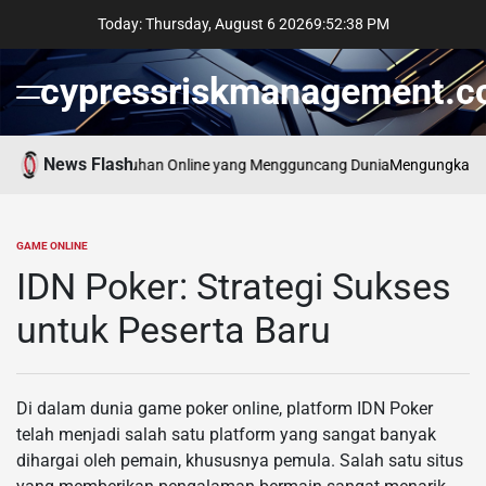
Skip
Today: Thursday, August 6 2026
9
:
52
:
38
PM
to
content
cypressriskmanagement.
Menu
News Flash
gel: Fenomena Taruhan Online yang Mengguncang Dunia
Mengungkap Raha
GAME ONLINE
POSTED
IN
IDN Poker: Strategi Sukses
untuk Peserta Baru
Di dalam dunia game poker online, platform IDN Poker
telah menjadi salah satu platform yang sangat banyak
dihargai oleh pemain, khususnya pemula. Salah satu situs