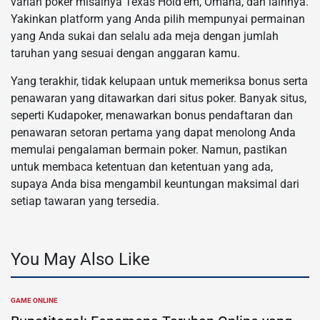
varian poker misalnya Texas Hold’em, Omaha, dan lainnya.
Yakinkan platform yang Anda pilih mempunyai permainan
yang Anda sukai dan selalu ada meja dengan jumlah
taruhan yang sesuai dengan anggaran kamu.
Yang terakhir, tidak kelupaan untuk memeriksa bonus serta
penawaran yang ditawarkan dari situs poker. Banyak situs,
seperti Kudapoker, menawarkan bonus pendaftaran dan
penawaran setoran pertama yang dapat menolong Anda
memulai pengalaman bermain poker. Namun, pastikan
untuk membaca ketentuan dan ketentuan yang ada,
supaya Anda bisa mengambil keuntungan maksimal dari
setiap tawaran yang tersedia.
You May Also Like
GAME ONLINE
POSTED
IN