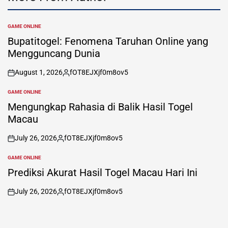
GAME ONLINE
POSTED
IN
Bupatitogel: Fenomena Taruhan Online yang
Mengguncang Dunia
August 1, 2026
fOT8EJXjf0m8ov5
on
Posted
by
GAME ONLINE
POSTED
IN
Mengungkap Rahasia di Balik Hasil Togel
Macau
July 26, 2026
fOT8EJXjf0m8ov5
on
Posted
by
GAME ONLINE
POSTED
IN
Prediksi Akurat Hasil Togel Macau Hari Ini
July 26, 2026
fOT8EJXjf0m8ov5
on
Posted
by