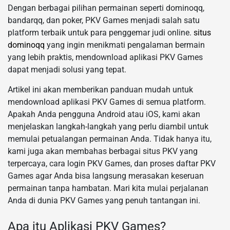
Dengan berbagai pilihan permainan seperti dominoqq,
bandarqq, dan poker, PKV Games menjadi salah satu
platform terbaik untuk para penggemar judi online.
situs
dominoqq
yang ingin menikmati pengalaman bermain
yang lebih praktis, mendownload aplikasi PKV Games
dapat menjadi solusi yang tepat.
Artikel ini akan memberikan panduan mudah untuk
mendownload aplikasi PKV Games di semua platform.
Apakah Anda pengguna Android atau iOS, kami akan
menjelaskan langkah-langkah yang perlu diambil untuk
memulai petualangan permainan Anda. Tidak hanya itu,
kami juga akan membahas berbagai situs PKV yang
terpercaya, cara login PKV Games, dan proses daftar PKV
Games agar Anda bisa langsung merasakan keseruan
permainan tanpa hambatan. Mari kita mulai perjalanan
Anda di dunia PKV Games yang penuh tantangan ini.
Apa itu Aplikasi PKV Games?