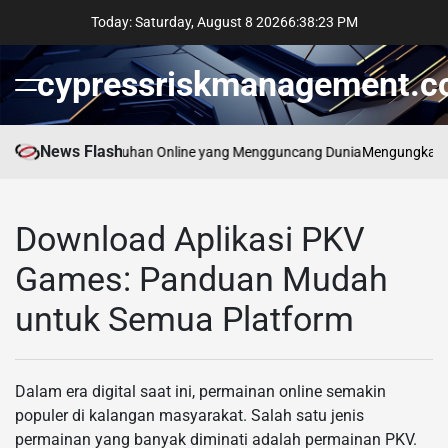
Skip
Today: Saturday, August 8 2026
6
:
38
:
23
PM
to
content
cypressriskmanagement.
Menu
News Flash
gel: Fenomena Taruhan Online yang Mengguncang Dunia
Mengungkap Raha
Download Aplikasi PKV
Games: Panduan Mudah
untuk Semua Platform
Dalam era digital saat ini, permainan online semakin
populer di kalangan masyarakat. Salah satu jenis
permainan yang banyak diminati adalah permainan PKV.