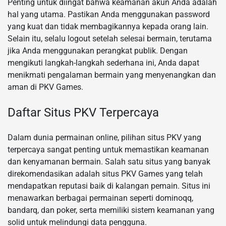
Penting untuk diingat bahwa keamanan akun Anda adalah
hal yang utama. Pastikan Anda menggunakan password
yang kuat dan tidak membagikannya kepada orang lain.
Selain itu, selalu logout setelah selesai bermain, terutama
jika Anda menggunakan perangkat publik. Dengan
mengikuti langkah-langkah sederhana ini, Anda dapat
menikmati pengalaman bermain yang menyenangkan dan
aman di PKV Games.
Daftar Situs PKV Terpercaya
Dalam dunia permainan online, pilihan situs PKV yang
terpercaya sangat penting untuk memastikan keamanan
dan kenyamanan bermain. Salah satu situs yang banyak
direkomendasikan adalah situs PKV Games yang telah
mendapatkan reputasi baik di kalangan pemain. Situs ini
menawarkan berbagai permainan seperti dominoqq,
bandarq, dan poker, serta memiliki sistem keamanan yang
solid untuk melindungi data pengguna.