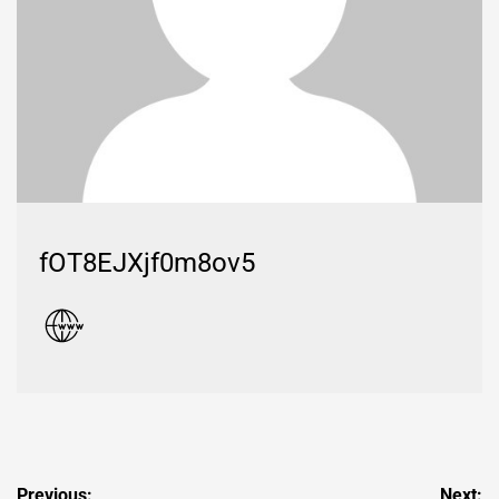
fOT8EJXjf0m8ov5
Post
Previous:
Next: