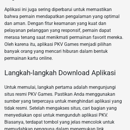
Aplikasi ini juga sering diperbarui untuk memastikan
bahwa pemain mendapatkan pengalaman yang optimal
dan aman. Dengan fitur keamanan yang kuat dan
pelayanan pelanggan yang responsif, pemain dapat
merasa tenang saat menikmati permainan favorit mereka.
Oleh karena itu, aplikasi PKV Games menjadi pilihan
banyak orang yang mencari hiburan dalam bentuk
permainan kartu online.
Langkah-langkah Download Aplikasi
Untuk memulai, langkah pertama adalah mengunjungi
situs resmi PKV Games. Pastikan Anda menggunakan
sumber yang terpercaya untuk menghindari aplikasi yang
tidak resmi. Setelah mengakses situs, cari bagian yang
menyediakan opsi untuk mengunduh aplikasi PKV.
Biasanya, terdapat tombol yang jelas mencolok untuk
memudahkan pengguna dalam menemukan link