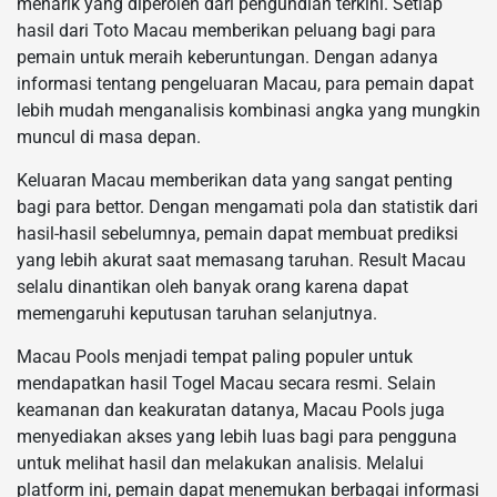
menarik yang diperoleh dari pengundian terkini. Setiap
hasil dari Toto Macau memberikan peluang bagi para
pemain untuk meraih keberuntungan. Dengan adanya
informasi tentang pengeluaran Macau, para pemain dapat
lebih mudah menganalisis kombinasi angka yang mungkin
muncul di masa depan.
Keluaran Macau memberikan data yang sangat penting
bagi para bettor. Dengan mengamati pola dan statistik dari
hasil-hasil sebelumnya, pemain dapat membuat prediksi
yang lebih akurat saat memasang taruhan. Result Macau
selalu dinantikan oleh banyak orang karena dapat
memengaruhi keputusan taruhan selanjutnya.
Macau Pools menjadi tempat paling populer untuk
mendapatkan hasil Togel Macau secara resmi. Selain
keamanan dan keakuratan datanya, Macau Pools juga
menyediakan akses yang lebih luas bagi para pengguna
untuk melihat hasil dan melakukan analisis. Melalui
platform ini, pemain dapat menemukan berbagai informasi