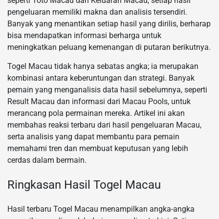
seperti Toto Macau dan Keluaran Macau, setiap hasil
pengeluaran memiliki makna dan analisis tersendiri.
Banyak yang menantikan setiap hasil yang dirilis, berharap
bisa mendapatkan informasi berharga untuk
meningkatkan peluang kemenangan di putaran berikutnya.
Togel Macau tidak hanya sebatas angka; ia merupakan
kombinasi antara keberuntungan dan strategi. Banyak
pemain yang menganalisis data hasil sebelumnya, seperti
Result Macau dan informasi dari Macau Pools, untuk
merancang pola permainan mereka. Artikel ini akan
membahas reaksi terbaru dari hasil pengeluaran Macau,
serta analisis yang dapat membantu para pemain
memahami tren dan membuat keputusan yang lebih
cerdas dalam bermain.
Ringkasan Hasil Togel Macau
Hasil terbaru Togel Macau menampilkan angka-angka