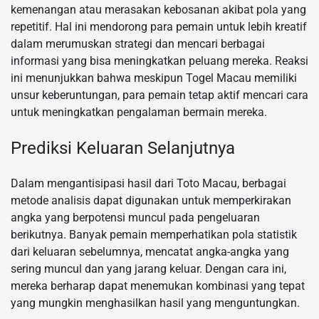
kemenangan atau merasakan kebosanan akibat pola yang
repetitif. Hal ini mendorong para pemain untuk lebih kreatif
dalam merumuskan strategi dan mencari berbagai
informasi yang bisa meningkatkan peluang mereka. Reaksi
ini menunjukkan bahwa meskipun Togel Macau memiliki
unsur keberuntungan, para pemain tetap aktif mencari cara
untuk meningkatkan pengalaman bermain mereka.
Prediksi Keluaran Selanjutnya
Dalam mengantisipasi hasil dari Toto Macau, berbagai
metode analisis dapat digunakan untuk memperkirakan
angka yang berpotensi muncul pada pengeluaran
berikutnya. Banyak pemain memperhatikan pola statistik
dari keluaran sebelumnya, mencatat angka-angka yang
sering muncul dan yang jarang keluar. Dengan cara ini,
mereka berharap dapat menemukan kombinasi yang tepat
yang mungkin menghasilkan hasil yang menguntungkan.