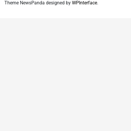
Theme NewsPanda designed by
WPInterface
.