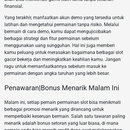
finansial.
Yang terakhir, manfaatkan akun demo yang tersedia untuk
latihan dan mengetahui permainan tanpa risiko. Melalui
bermain di cara demo, kamu dapat mengujicobakan
berbagai strategi dan fitur permainan sebelum
menggunakan uang sungguhan. Hal ini juga memberi
kamu peluang untuk merasakan bagaimana berbagai slot
gacor bekerja dan meningkatkan keahlian kamu. Jangan
ragu untuk memanfaatkannya sebelum masuk ke
permainan dengan angka taruhan yang lebih besar.
Penawaran|Bonus Menarik Malam Ini
Malam ini, setiap pemain permainan slot bisa menikmati
berbagai promosi menarik yang dirancang untuk
memperbaiki keseruan bermain. Salah satu tawaran paling
menarik adalah bonus setoran yang luar biasa, di mana