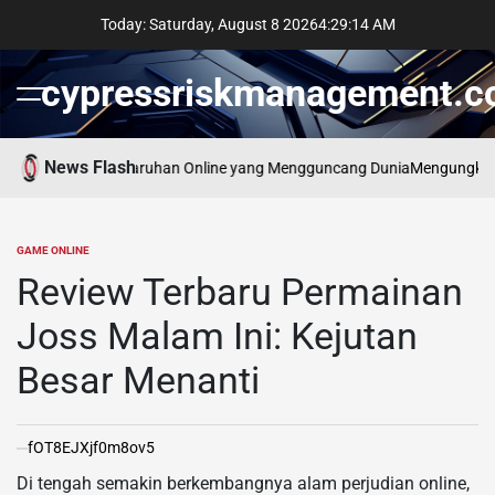
Skip
Today: Saturday, August 8 2026
4
:
29
:
15
AM
to
content
cypressriskmanagement.
Menu
News Flash
togel: Fenomena Taruhan Online yang Mengguncang Dunia
Mengungkap Ra
GAME ONLINE
POSTED
IN
Review Terbaru Permainan
Joss Malam Ini: Kejutan
Besar Menanti
fOT8EJXjf0m8ov5
Di tengah semakin berkembangnya alam perjudian online,