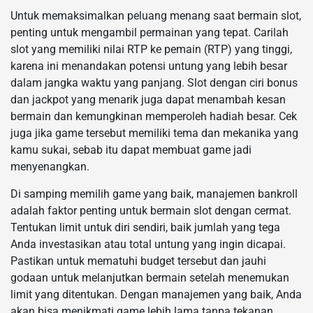
Untuk memaksimalkan peluang menang saat bermain slot,
penting untuk mengambil permainan yang tepat. Carilah
slot yang memiliki nilai RTP ke pemain (RTP) yang tinggi,
karena ini menandakan potensi untung yang lebih besar
dalam jangka waktu yang panjang. Slot dengan ciri bonus
dan jackpot yang menarik juga dapat menambah kesan
bermain dan kemungkinan memperoleh hadiah besar. Cek
juga jika game tersebut memiliki tema dan mekanika yang
kamu sukai, sebab itu dapat membuat game jadi
menyenangkan.
Di samping memilih game yang baik, manajemen bankroll
adalah faktor penting untuk bermain slot dengan cermat.
Tentukan limit untuk diri sendiri, baik jumlah yang tega
Anda investasikan atau total untung yang ingin dicapai.
Pastikan untuk mematuhi budget tersebut dan jauhi
godaan untuk melanjutkan bermain setelah menemukan
limit yang ditentukan. Dengan manajemen yang baik, Anda
akan bisa menikmati game lebih lama tanpa tekanan