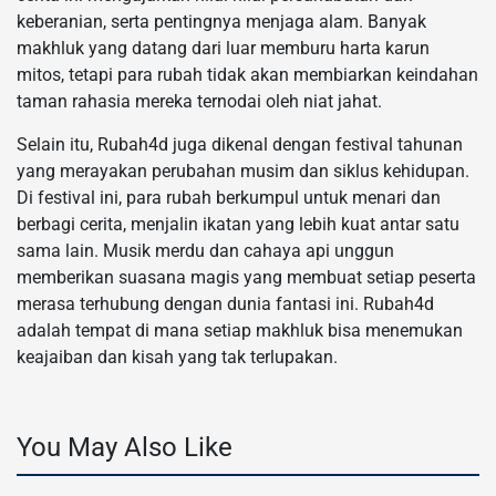
keberanian, serta pentingnya menjaga alam. Banyak
makhluk yang datang dari luar memburu harta karun
mitos, tetapi para rubah tidak akan membiarkan keindahan
taman rahasia mereka ternodai oleh niat jahat.
Selain itu, Rubah4d juga dikenal dengan festival tahunan
yang merayakan perubahan musim dan siklus kehidupan.
Di festival ini, para rubah berkumpul untuk menari dan
berbagi cerita, menjalin ikatan yang lebih kuat antar satu
sama lain. Musik merdu dan cahaya api unggun
memberikan suasana magis yang membuat setiap peserta
merasa terhubung dengan dunia fantasi ini. Rubah4d
adalah tempat di mana setiap makhluk bisa menemukan
keajaiban dan kisah yang tak terlupakan.
You May Also Like