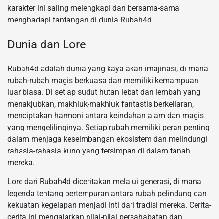
karakter ini saling melengkapi dan bersama-sama
menghadapi tantangan di dunia Rubah4d.
Dunia dan Lore
Rubah4d adalah dunia yang kaya akan imajinasi, di mana
rubah-rubah magis berkuasa dan memiliki kemampuan
luar biasa. Di setiap sudut hutan lebat dan lembah yang
menakjubkan, makhluk-makhluk fantastis berkeliaran,
menciptakan harmoni antara keindahan alam dan magis
yang mengelilinginya. Setiap rubah memiliki peran penting
dalam menjaga keseimbangan ekosistem dan melindungi
rahasia-rahasia kuno yang tersimpan di dalam tanah
mereka.
Lore dari Rubah4d diceritakan melalui generasi, di mana
legenda tentang pertempuran antara rubah pelindung dan
kekuatan kegelapan menjadi inti dari tradisi mereka. Cerita-
cerita ini mengajarkan nilai-nilai persahabatan dan