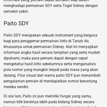
menghadapi permainan SDY serta Togel Sidney dengan
semakin yakin.
Paito SDY
Paito SDY merupakan sebuah instrument yang berguna
bagi para penggemar permainan lotto di Tanah Air,
khususnya untuk permainan Sidney. Alat ini menyajikan
informasi angka hasil secara tampilan yang serta mudah
dipahami, maka para pemain dapat dengan cepat
mengetahui hasil lotto sebelumnya serta menganalisis
pola nomor yang mungkin terjadi pada masa yang akan
datang. Fitur visual dari warna paito SDY pun menambah
pengalaman pemain di mendapatkan nomor beruntung
mereka sendiri.
Di sisi lain, Paito ini pun memiliki fungsi yang sama,
namun titik beratnya lebih pada bidang Sidney secara