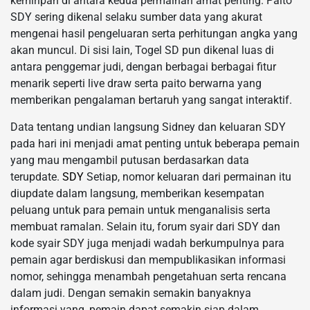
kemiripan di antara kedua permainan amat penting. Paito
SDY sering dikenal selaku sumber data yang akurat
mengenai hasil pengeluaran serta perhitungan angka yang
akan muncul. Di sisi lain, Togel SD pun dikenal luas di
antara penggemar judi, dengan berbagai berbagai fitur
menarik seperti live draw serta paito berwarna yang
memberikan pengalaman bertaruh yang sangat interaktif.
Data tentang undian langsung Sidney dan keluaran SDY
pada hari ini menjadi amat penting untuk beberapa pemain
yang mau mengambil putusan berdasarkan data
terupdate.
SDY
Setiap, nomor keluaran dari permainan itu
diupdate dalam langsung, memberikan kesempatan
peluang untuk para pemain untuk menganalisis serta
membuat ramalan. Selain itu, forum syair dari SDY dan
kode syair SDY juga menjadi wadah berkumpulnya para
pemain agar berdiskusi dan mempublikasikan informasi
nomor, sehingga menambah pengetahuan serta rencana
dalam judi. Dengan semakin semakin banyaknya
informasi yang, pemain dapat semakin siap dalam