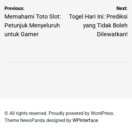
Post
Previous:
Next:
navigation
Memahami Toto Slot:
Togel Hari Ini: Prediksi
Petunjuk Menyeluruh
yang Tidak Boleh
untuk Gamer
Dilewatkan!
© All rights reserved. Proudly powered by WordPress.
Theme NewsPanda designed by
WPInterface
.