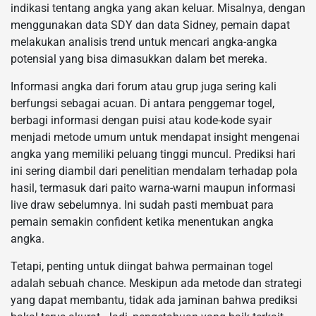
indikasi tentang angka yang akan keluar. Misalnya, dengan
menggunakan data SDY dan data Sidney, pemain dapat
melakukan analisis trend untuk mencari angka-angka
potensial yang bisa dimasukkan dalam bet mereka.
Informasi angka dari forum atau grup juga sering kali
berfungsi sebagai acuan. Di antara penggemar togel,
berbagi informasi dengan puisi atau kode-kode syair
menjadi metode umum untuk mendapat insight mengenai
angka yang memiliki peluang tinggi muncul. Prediksi hari
ini sering diambil dari penelitian mendalam terhadap pola
hasil, termasuk dari paito warna-warni maupun informasi
live draw sebelumnya. Ini sudah pasti membuat para
pemain semakin confident ketika menentukan angka
angka.
Tetapi, penting untuk diingat bahwa permainan togel
adalah sebuah chance. Meskipun ada metode dan strategi
yang dapat membantu, tidak ada jaminan bahwa prediksi