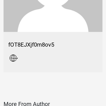
fOT8EJXjf0m8ov5
More From Author