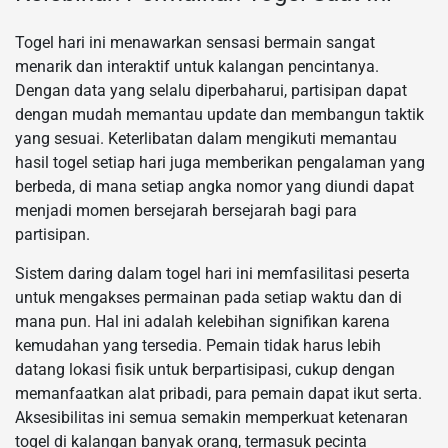
Togel hari ini menawarkan sensasi bermain sangat
menarik dan interaktif untuk kalangan pencintanya.
Dengan data yang selalu diperbaharui, partisipan dapat
dengan mudah memantau update dan membangun taktik
yang sesuai. Keterlibatan dalam mengikuti memantau
hasil togel setiap hari juga memberikan pengalaman yang
berbeda, di mana setiap angka nomor yang diundi dapat
menjadi momen bersejarah bersejarah bagi para
partisipan.
Sistem daring dalam togel hari ini memfasilitasi peserta
untuk mengakses permainan pada setiap waktu dan di
mana pun. Hal ini adalah kelebihan signifikan karena
kemudahan yang tersedia. Pemain tidak harus lebih
datang lokasi fisik untuk berpartisipasi, cukup dengan
memanfaatkan alat pribadi, para pemain dapat ikut serta.
Aksesibilitas ini semua semakin memperkuat ketenaran
togel di kalangan banyak orang, termasuk pecinta