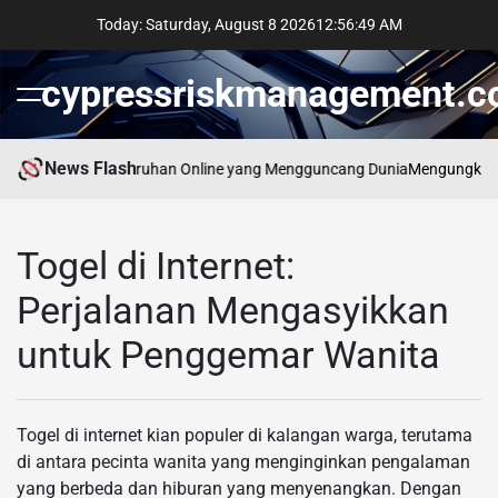
Skip
Today: Saturday, August 8 2026
12
:
56
:
50
AM
to
content
cypressriskmanagement.
Menu
News Flash
ogel: Fenomena Taruhan Online yang Mengguncang Dunia
Mengungkap Ra
Togel di Internet:
Perjalanan Mengasyikkan
untuk Penggemar Wanita
Togel di internet kian populer di kalangan warga, terutama
di antara pecinta wanita yang menginginkan pengalaman
yang berbeda dan hiburan yang menyenangkan. Dengan