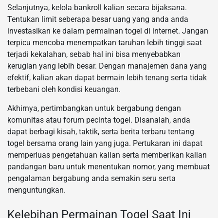
Selanjutnya, kelola bankroll kalian secara bijaksana.
Tentukan limit seberapa besar uang yang anda anda
investasikan ke dalam permainan togel di internet. Jangan
terpicu mencoba menempatkan taruhan lebih tinggi saat
terjadi kekalahan, sebab hal ini bisa menyebabkan
kerugian yang lebih besar. Dengan manajemen dana yang
efektif, kalian akan dapat bermain lebih tenang serta tidak
terbebani oleh kondisi keuangan.
Akhirnya, pertimbangkan untuk bergabung dengan
komunitas atau forum pecinta togel. Disanalah, anda
dapat berbagi kisah, taktik, serta berita terbaru tentang
togel bersama orang lain yang juga. Pertukaran ini dapat
memperluas pengetahuan kalian serta memberikan kalian
pandangan baru untuk menentukan nomor, yang membuat
pengalaman bergabung anda semakin seru serta
menguntungkan.
Kelebihan Permainan Togel Saat Ini