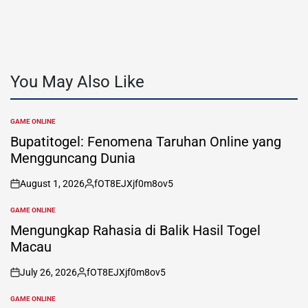
You May Also Like
GAME ONLINE
POSTED
IN
Bupatitogel: Fenomena Taruhan Online yang
Mengguncang Dunia
August 1, 2026
fOT8EJXjf0m8ov5
on
Posted
by
GAME ONLINE
POSTED
IN
Mengungkap Rahasia di Balik Hasil Togel
Macau
July 26, 2026
fOT8EJXjf0m8ov5
on
Posted
by
GAME ONLINE
POSTED