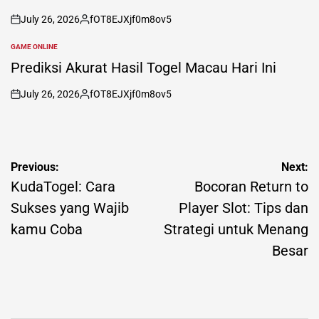
July 26, 2026
fOT8EJXjf0m8ov5
on
Posted
by
GAME ONLINE
POSTED
IN
Prediksi Akurat Hasil Togel Macau Hari Ini
July 26, 2026
fOT8EJXjf0m8ov5
on
Posted
by
Post
Previous:
Next:
navigation
KudaTogel: Cara
Bocoran Return to
Sukses yang Wajib
Player Slot: Tips dan
kamu Coba
Strategi untuk Menang
Besar