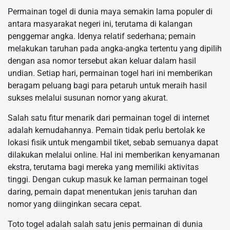
Permainan togel di dunia maya semakin lama populer di
antara masyarakat negeri ini, terutama di kalangan
penggemar angka. Idenya relatif sederhana; pemain
melakukan taruhan pada angka-angka tertentu yang dipilih
dengan asa nomor tersebut akan keluar dalam hasil
undian. Setiap hari, permainan togel hari ini memberikan
beragam peluang bagi para petaruh untuk meraih hasil
sukses melalui susunan nomor yang akurat.
Salah satu fitur menarik dari permainan togel di internet
adalah kemudahannya. Pemain tidak perlu bertolak ke
lokasi fisik untuk mengambil tiket, sebab semuanya dapat
dilakukan melalui online. Hal ini memberikan kenyamanan
ekstra, terutama bagi mereka yang memiliki aktivitas
tinggi. Dengan cukup masuk ke laman permainan togel
daring, pemain dapat menentukan jenis taruhan dan
nomor yang diinginkan secara cepat.
Toto togel adalah salah satu jenis permainan di dunia