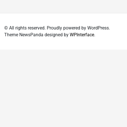
© All rights reserved. Proudly powered by WordPress.
Theme NewsPanda designed by
WPInterface
.