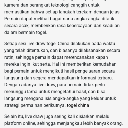
kamera dan perangkat teknologi canggih untuk
memastikan bahwa setiap langkah terekam dengan jelas.
Pemain dapat melihat bagaimana angka-angka ditarik
secara acak, memberikan rasa kepercayaan dan keadilan
dalam bermain togel.
Setiap sesi live draw togel China dilakukan pada waktu
yang telah ditentukan, dan biasanya dilaksanakan secara
rutin, sehingga pemain dapat merencanakan kapan
mereka ingin ikut serta. Hal ini memberikan kemudahan
bagi pemain untuk mengikuti hasil pengeluaran secara
langsung dan segera mendapatkan informasi terbaru.
Dengan adanya live draw, para pemain tidak perlu
menunggu lama untuk mengetahui hasil, dan bisa
langsung menganalisis angka-angka yang keluar untuk
strategi permainan berikutnya.
togel china
Selain itu, live draw juga sering kali disiarkan melalui
platform online, sehingga menjangkau lebih banyak orang.