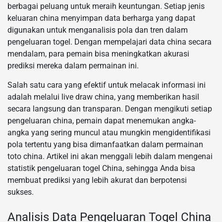
berbagai peluang untuk meraih keuntungan. Setiap jenis
keluaran china menyimpan data berharga yang dapat
digunakan untuk menganalisis pola dan tren dalam
pengeluaran togel. Dengan mempelajari data china secara
mendalam, para pemain bisa meningkatkan akurasi
prediksi mereka dalam permainan ini.
Salah satu cara yang efektif untuk melacak informasi ini
adalah melalui live draw china, yang memberikan hasil
secara langsung dan transparan. Dengan mengikuti setiap
pengeluaran china, pemain dapat menemukan angka-
angka yang sering muncul atau mungkin mengidentifikasi
pola tertentu yang bisa dimanfaatkan dalam permainan
toto china. Artikel ini akan menggali lebih dalam mengenai
statistik pengeluaran togel China, sehingga Anda bisa
membuat prediksi yang lebih akurat dan berpotensi
sukses.
Analisis Data Pengeluaran Togel China