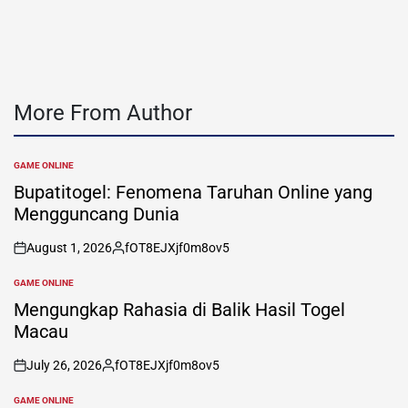
More From Author
GAME ONLINE
POSTED
IN
Bupatitogel: Fenomena Taruhan Online yang
Mengguncang Dunia
August 1, 2026
fOT8EJXjf0m8ov5
on
Posted
by
GAME ONLINE
POSTED
IN
Mengungkap Rahasia di Balik Hasil Togel
Macau
July 26, 2026
fOT8EJXjf0m8ov5
on
Posted
by
GAME ONLINE
POSTED