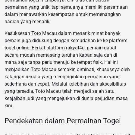
permainan yang unik, tapi semuanya memiliki persamaan
dalam menawarkan kesempatan untuk memenangkan
hadiah yang menarik.
Kesuksesan Toto Macau dalam menarik minat banyak
pemain juga didukung dengan kemudahan ke ke platform
togel online. Berkat platform rakyat4d, pemain dapat
secara mudah memasang taruhan kapan saja dan di
mana saja tanpa perlu menuju ke tempat fisik. Hal ini
menjadikan Toto Macau semakin diminati, khususnya oleh
kalangan remaja yang menginginkan permainan yang
sederhana dan cepat. Melalui kelebihan dan aksesibilitas
yang tersedia, Toto Macau telah menjadi salah satu
keajaiban judi yang mengejutkan di dunia perjudian masa
kini.
Pendekatan dalam Permainan Togel