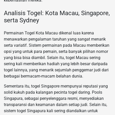
keberhasilan mereka.
Analisis Togel: Kota Macau, Singapore,
serta Sydney
Permainan Togel Kota Macau dikenal luas karena
menawarkan pengalaman taruhan yang sangat menarik
serta variatif. Sistem permainan pada Macau memberikan
opsi yang untuk para pemain, serta banyak pilihan nomor
yang bisa bisa diambil. Selain itu, togel Macau sering
sering kali memberikan hadiah yang lebih besar daripada
togel lainnya, yang menarik sejumlah penggemar judi dari
berbagai bermacam-macam belahan dunia.
Sementara itu, togel Singapore mempunyai reputasi yang
solid kukuh pada kalangan pecinta togel daring. Pools
Singapura, sebagai penyelenggara resmi, menyediakan
transparansi dan keamanan dalam setiap judi. Selain itu,
sistem togel Singapura kali sering diandalkan untuk