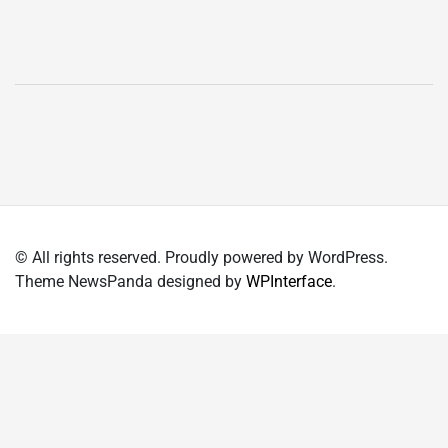
© All rights reserved. Proudly powered by WordPress.
Theme NewsPanda designed by
WPInterface
.