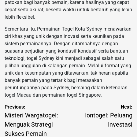
patokan bagi banyak pemain, karena hasilnya yang cepat
cepat serta akurat, beserta waktu untuk bertaruh yang lebih
lebih fleksibel.
Sementara itu, Permainan Togel Kota Sydney menawarkan
ciri khas yang unik dengan inovasi serta keunikan pada
sistem permainannya. Dengan ditambahnya dengan
suasana perjudian yang kondusif kondusif serta bantuan
teknologi, togel Sydney kini menjadi sebagai salah satu
pilihan unggulan di kalangan pemain. Melalui format yang
unik dan kesempatan yang ditawarkan, tak heran apabila
banyak pemain yang tertarik bagi merasakan
peruntungannya pada Sydney, bersaing dalam ketenaran
togel Macau dan permainan togel Singapore.
Post
Previous:
Next:
navigation
Misteri Wargatogel:
Iontogel: Peluang
Menguak Strategi
Investasi
Sukses Pemain