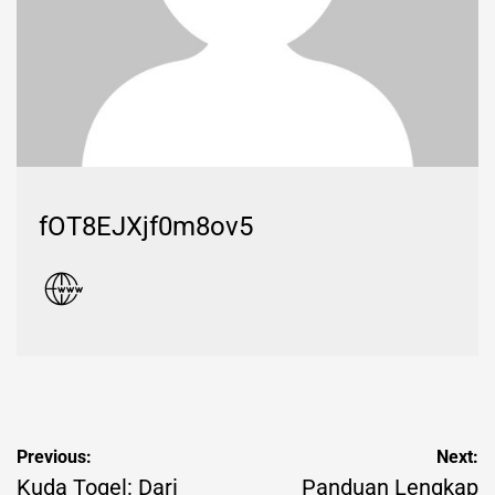
fOT8EJXjf0m8ov5
Post
Previous:
Next:
navigation
Kuda Togel: Dari
Panduan Lengkap