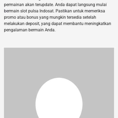
permainan akan terupdate. Anda dapat langsung mulai
bermain slot pulsa Indosat. Pastikan untuk memeriksa
promo atau bonus yang mungkin tersedia setelah
melakukan deposit, yang dapat membantu meningkatkan
pengalaman bermain Anda.