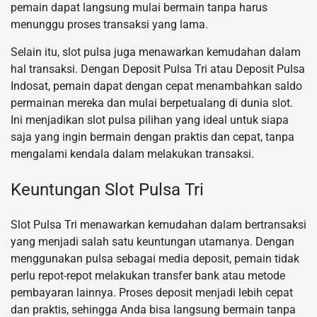
pemain dapat langsung mulai bermain tanpa harus
menunggu proses transaksi yang lama.
Selain itu, slot pulsa juga menawarkan kemudahan dalam
hal transaksi. Dengan Deposit Pulsa Tri atau Deposit Pulsa
Indosat, pemain dapat dengan cepat menambahkan saldo
permainan mereka dan mulai berpetualang di dunia slot.
Ini menjadikan slot pulsa pilihan yang ideal untuk siapa
saja yang ingin bermain dengan praktis dan cepat, tanpa
mengalami kendala dalam melakukan transaksi.
Keuntungan Slot Pulsa Tri
Slot Pulsa Tri menawarkan kemudahan dalam bertransaksi
yang menjadi salah satu keuntungan utamanya. Dengan
menggunakan pulsa sebagai media deposit, pemain tidak
perlu repot-repot melakukan transfer bank atau metode
pembayaran lainnya. Proses deposit menjadi lebih cepat
dan praktis, sehingga Anda bisa langsung bermain tanpa