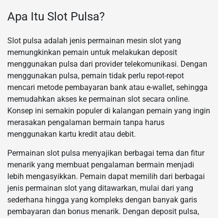
Apa Itu Slot Pulsa?
Slot pulsa adalah jenis permainan mesin slot yang
memungkinkan pemain untuk melakukan deposit
menggunakan pulsa dari provider telekomunikasi. Dengan
menggunakan pulsa, pemain tidak perlu repot-repot
mencari metode pembayaran bank atau e-wallet, sehingga
memudahkan akses ke permainan slot secara online.
Konsep ini semakin populer di kalangan pemain yang ingin
merasakan pengalaman bermain tanpa harus
menggunakan kartu kredit atau debit.
Permainan slot pulsa menyajikan berbagai tema dan fitur
menarik yang membuat pengalaman bermain menjadi
lebih mengasyikkan. Pemain dapat memilih dari berbagai
jenis permainan slot yang ditawarkan, mulai dari yang
sederhana hingga yang kompleks dengan banyak garis
pembayaran dan bonus menarik. Dengan deposit pulsa,