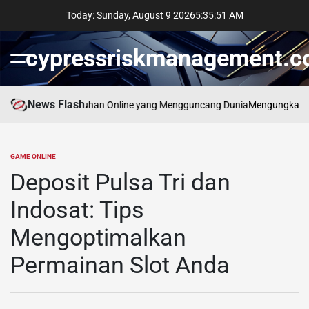
Skip
Today: Sunday, August 9 2026
5
:
35
:
51
AM
to
content
cypressriskmanagement.
Menu
News Flash
el: Fenomena Taruhan Online yang Mengguncang Dunia
Mengungkap Raha
GAME ONLINE
POSTED
IN
Deposit Pulsa Tri dan
Indosat: Tips
Mengoptimalkan
Permainan Slot Anda