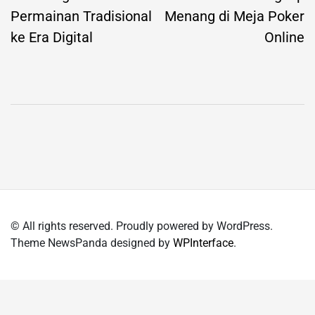
Permainan Tradisional
Menang di Meja Poker
ke Era Digital
Online
© All rights reserved. Proudly powered by WordPress.
Theme NewsPanda designed by
WPInterface
.