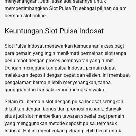
menyenangkan. Jadi, tidak ada salahnya untuk
mempertimbangkan Slot Pulsa Tri sebagai pilihan dalam
bermain slot online.
Keuntungan Slot Pulsa Indosat
Slot Pulsa Indosat menawarkan kemudahan akses bagi
para pemain yang ingin menikmati permainan slot tanpa
perlu repot dengan proses pembayaran yang rumit.
Dengan menggunakan pulsa Indosat, pemain dapat
melakukan deposit dengan cepat dan efisien. Ini membuat
pengalaman bermain lebih menyenangkan, tanpa
gangguan dari transaksi yang memakan waktu.
Selain itu, bermain slot dengan pulsa Indosat seringkali
dikaitkan dengan bonus dan promosi menarik. Banyak
situs judi slot memberikan tawaran spesial bagi pemain
yang menggunakan metode deposit pulsa, termasuk
Indosat. Hal ini memberikan peluang lebih besar untuk