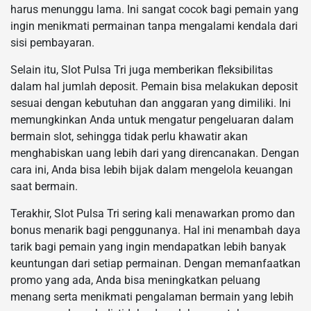
harus menunggu lama. Ini sangat cocok bagi pemain yang
ingin menikmati permainan tanpa mengalami kendala dari
sisi pembayaran.
Selain itu, Slot Pulsa Tri juga memberikan fleksibilitas
dalam hal jumlah deposit. Pemain bisa melakukan deposit
sesuai dengan kebutuhan dan anggaran yang dimiliki. Ini
memungkinkan Anda untuk mengatur pengeluaran dalam
bermain slot, sehingga tidak perlu khawatir akan
menghabiskan uang lebih dari yang direncanakan. Dengan
cara ini, Anda bisa lebih bijak dalam mengelola keuangan
saat bermain.
Terakhir, Slot Pulsa Tri sering kali menawarkan promo dan
bonus menarik bagi penggunanya. Hal ini menambah daya
tarik bagi pemain yang ingin mendapatkan lebih banyak
keuntungan dari setiap permainan. Dengan memanfaatkan
promo yang ada, Anda bisa meningkatkan peluang
menang serta menikmati pengalaman bermain yang lebih