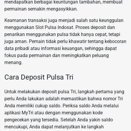
mendapatkan berbagai keuntungan tambahan, membuat
permainan semakin mengasyikkan.
Keamanan transaksi juga menjadi salah satu keunggulan
menggunakan Slot Pulsa Indosat. Proses deposit dan
penarikan menggunakan pulsa tidak hanya cepat, tetapi
juga aman. Pemain tidak perlu khawatir tentang kebocoran
data pribadi atau informasi keuangan, sehingga dapat
fokus pada permainan dan meningkatkan peluang
menang.
Cara Deposit Pulsa Tri
Untuk melakukan deposit pulsa Tri, langkah pertama yang
perlu Anda lakukan adalah memastikan bahwa nomor Tri
Anda memiliki cukup saldo. Periksa saldo Anda melalui
aplikasi MyTri atau dengan menggunakan kode
pengecekan yang tersedia. Setelah Anda yakin saldo
mencukupi, Anda dapat melanjutkan ke langkah