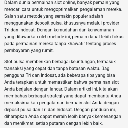
Dalam dunia permainan slot online, banyak pemain yang
mencari cara untuk mengoptimalkan pengalaman mereka.
Salah satu metode yang semakin populer adalah
menggunakan deposit pulsa, khususnya melalui provider
Tri dan Indosat. Dengan kemudahan dan kenyamanan
yang ditawarkan oleh metode ini, pemain dapat lebih fokus
pada permainan mereka tanpa khawatir tentang proses
pembayaran yang rumit.
Slot pulsa memberikan berbagai keuntungan, termasuk
transaksi yang cepat dan tanpa batasan waktu. Bagi
pengguna Tri dan Indosat, ada beberapa tips yang bisa
Anda terapkan untuk memastikan bahwa permainan slot
Anda berjalan dengan lancar. Dalam artikel ini, kita akan
membahas berbagai strategi yang dapat membantu Anda
memaksimalkan pengalaman bermain slot Anda dengan
deposit pulsa dari Tri dan Indosat. Dengan panduan ini,
diharapkan Anda dapat meraih lebih banyak kemenangan
dan menikmati setiap putaran dengan lebih baik.