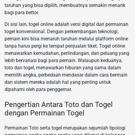
taruhan yang bisa dipilih, membuatnya semakin menarik
bagi para bettor.
Di sisi lain, togel online adalah versi digital dari permainan
togel konvensional. Dengan perkembangan teknologi,
pemain kini bisa menaruh taruhan melalui platform online
tanpa harus pergi ke tempat penjualan tiket. Togel online
menawarkan kemudahan, perlindungan, dan peluang yang
lebih bervariasi bagi para pemain. Walaupun keduanya,
toto dan togel, menawarkan hiburan yang sama dalam
memilih angka, perbedaan mendasar dalam cara bermain
dan sistem mereka adalah hal yang penting untuk
dipahami oleh para penggemar.
Pengertian Antara Toto dan Togel
dengan Permainan Togel
Permainan Toto serta togel merupakan sejumlah tipologi