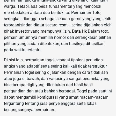
permainan angka angka-angka yang dikenal di kalangan
warga. Tetapi, ada beda fundamental yang mencolok
membedakan antara dua bentuk itu. Permainan Toto,
seringkali dianggap sebagai sebuah game yang yang lebih
terorganisir dan diatur secara resmi , sering dijalankan oleh
pihak investor yang mempunyai izin.
Data Hk
Dalam toto,
pemain umumnya memilih nomor dari serangkaian pilihan
pilihan yang sudah ditentukan, dan hasilnya dihasilkan
pada waktu tertentu.
Di sisi lain, permainan togel sebagai tipologi perjudian
angka yang adaptif serta sering kali kali tidak terstruktur.
Permainan togel sering dijalankan dengan cara tidak sah
atau juga di bawah, dan variasinya sangat beraneka yang
bisa berupa digit yang ditentukan dari hasil hasil
pengundian dan atau bahkan berbagai. Togel pada saat ini
dapat mengambil konfigurasi yang amat macam-macam,
tergantung tentang jasa penyelenggara serta lokasi
berlangsungnya permainan.