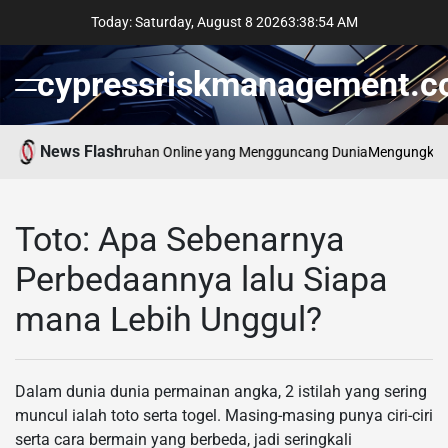
Skip
Today: Saturday, August 8 2026
3
:
38
:
55
AM
to
content
cypressriskmanagement.
Menu
News Flash
ogel: Fenomena Taruhan Online yang Mengguncang Dunia
Mengungkap Ra
Toto: Apa Sebenarnya
Perbedaannya lalu Siapa
mana Lebih Unggul?
Dalam dunia dunia permainan angka, 2 istilah yang sering
muncul ialah toto serta togel. Masing-masing punya ciri-ciri
serta cara bermain yang berbeda, jadi seringkali