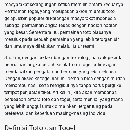
masyarakat kebingungan ketika memilih antara keduanya.
Permainan togel, yang merupakan akronim untuk toto
gelap, lebih populer di kalangan masyarakat Indonesia
sebagai permainan angka tebak dengan hadiah hadiah
yang besar. Sementara itu, permainan toto biasanya
merujuk pada sebuah permainan yang lebih terorganisir
dan umumnya dilakukan melalui jalur resmi.
Saat ini, dengan perkembangan teknologi, banyak pecinta
permainan angka beralih ke platform togel online agar
mendapatkan pengalaman bermain yang lebih leluasa.
Dengan akses ke togel hari ini, pemain bisa dengan mudah
memantau hasil serta mengikutinya tanpa harus pergi ke
tempat penjualan tiket. Artikel ini, kita akan membahas
perbedaan antara toto dan togel, serta menilai yang mana
yang lebih unggul untuk dimainkan, tergantung pada
preferensi dan keperluan masing-masing individu.
Definisi Toto dan Togel