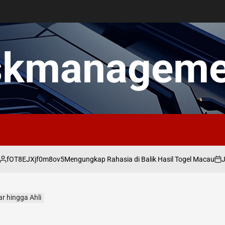
iskmanagem
T8EJXjf0m8ov5
July 2
Mengungkap Rahasia di Balik Hasil Togel Macau
d
on
ar hingga Ahli