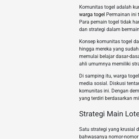
Komunitas togel adalah kump
warga togel
Permainan ini 
Para pemain togel tidak ha
dan strategi dalam bermain
Konsep komunitas togel da
hingga mereka yang sudah 
memulai belajar dasar-dasa
ahli umumnya memiliki str
Di samping itu, warga toge
media sosial. Diskusi tent
komunitas ini. Dengan demi
yang terdiri berdasarkan m
Strategi Main Lot
Satu strategi yang krusia
bahwasanya nomor-nomor te