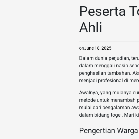
IN
Peserta T
Ahli
on
June 18, 2025
Dalam dunia perjudian, teru
dalam menggali nasib send
penghasilan tambahan. Akan
menjadi profesional di me
Awalnya, yang mulanya cum
metode untuk menambah pelu
mulai dari pengalaman awa
dalam bidang togel. Mari k
Pengertian Warga