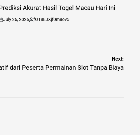
POSTED
N
Prediksi Akurat Hasil Togel Macau Hari Ini
July 26, 2026
fOT8EJXjf0m8ov5
on
Posted
by
Next:
ratif dari Peserta Permainan Slot Tanpa Biaya