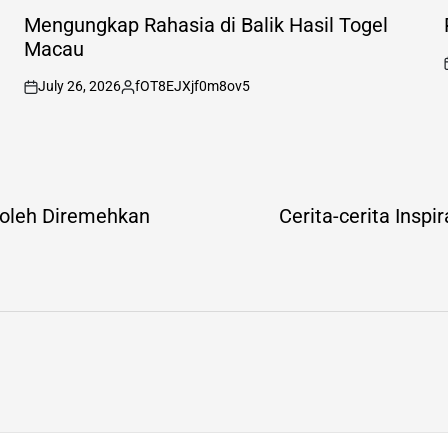
POSTED
IN
I
Mengungkap Rahasia di Balik Hasil Togel
Macau
July 26, 2026
fOT8EJXjf0m8ov5
on
Posted
by
Boleh Diremehkan
Cerita-cerita Inspi