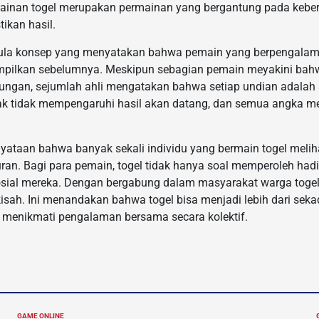
ainan togel merupakan permainan yang bergantung pada kebe
ikan hasil.
t pula konsep yang menyatakan bahwa pemain yang berpengala
mpilkan sebelumnya. Meskipun sebagian pemain meyakini bahwa
ngan, sejumlah ahli mengatakan bahwa setiap undian adalah a
dak tidak mempengaruhi hasil akan datang, dan semua angka m
enyataan bahwa banyak sekali individu yang bermain togel melih
ran. Bagi para pemain, togel tidak hanya soal memperoleh hadia
osial mereka. Dengan bergabung dalam masyarakat warga tog
sah. Ini menandakan bahwa togel bisa menjadi lebih dari sekad
an menikmati pengalaman bersama secara kolektif.
GAME ONLINE