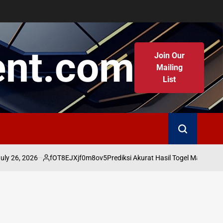
ent.com
Join Our
Mailing
List
Search
6, 2026
fOT8EJXjf0m8ov5
Prediksi Akurat Hasil Togel Macau Hari Ini
Posted
o
by