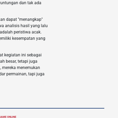
runtungan dan tak ada
man dapat "menangkap"
 analisis hasil yang lalu
dalah peristiwa acak.
emiliki kesempatan yang
at kegiatan ini sebagai
h besar, tetapi juga
el, mereka menemukan
ar permainan, tapi juga
GAME ONLINE