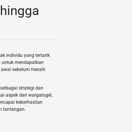
 hingga
ak individu yang tertarik
na untuk mendapatkan
e awal sebelum meraih
erbagai strategi dan
ai aspek dari wargatogel,
encapai keberhasilan
uh tantangan.