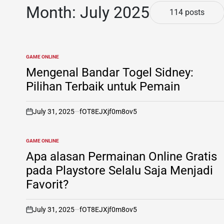
Month:
July 2025
114 posts
GAME ONLINE
POSTED
IN
Mengenal Bandar Togel Sidney:
Pilihan Terbaik untuk Pemain
July 31, 2025
fOT8EJXjf0m8ov5
on
GAME ONLINE
POSTED
IN
Apa alasan Permainan Online Gratis
pada Playstore Selalu Saja Menjadi
Favorit?
July 31, 2025
fOT8EJXjf0m8ov5
on