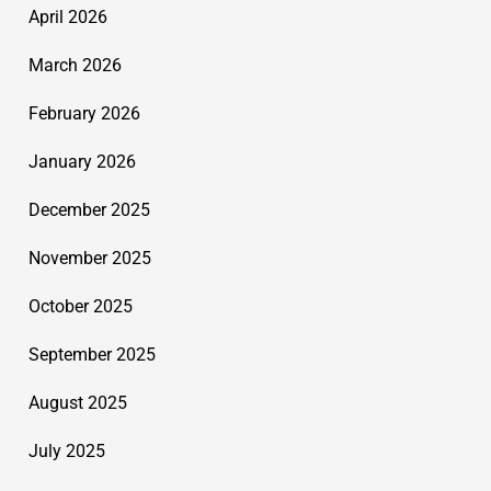
April 2026
March 2026
February 2026
January 2026
December 2025
November 2025
October 2025
September 2025
August 2025
July 2025