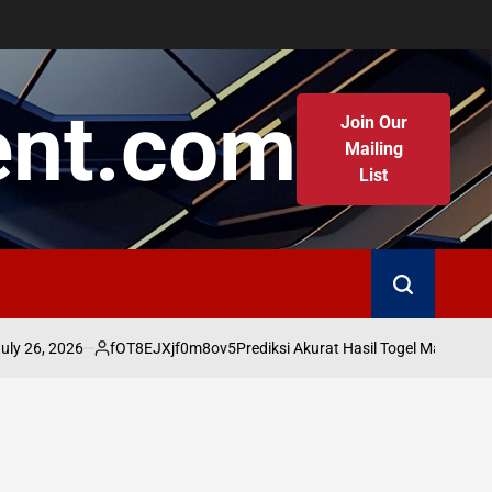
ent.com
Join Our
Mailing
List
Search
26, 2026
fOT8EJXjf0m8ov5
Prediksi Akurat Hasil Togel Macau Hari Ini
Posted
by