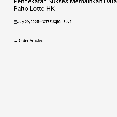
Pendekatan Sukses Memainkan Data
Paito Lotto HK
July 29, 2025
fOT8EJXjf0m8ov5
on
Posts
←
Older Articles
navigation