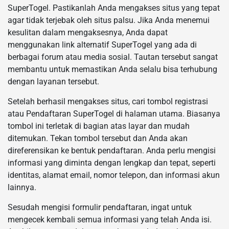
SuperTogel. Pastikanlah Anda mengakses situs yang tepat
agar tidak terjebak oleh situs palsu. Jika Anda menemui
kesulitan dalam mengaksesnya, Anda dapat
menggunakan link alternatif SuperTogel yang ada di
berbagai forum atau media sosial. Tautan tersebut sangat
membantu untuk memastikan Anda selalu bisa terhubung
dengan layanan tersebut.
Setelah berhasil mengakses situs, cari tombol registrasi
atau Pendaftaran SuperTogel di halaman utama. Biasanya
tombol ini terletak di bagian atas layar dan mudah
ditemukan. Tekan tombol tersebut dan Anda akan
direferensikan ke bentuk pendaftaran. Anda perlu mengisi
informasi yang diminta dengan lengkap dan tepat, seperti
identitas, alamat email, nomor telepon, dan informasi akun
lainnya.
Sesudah mengisi formulir pendaftaran, ingat untuk
mengecek kembali semua informasi yang telah Anda isi.