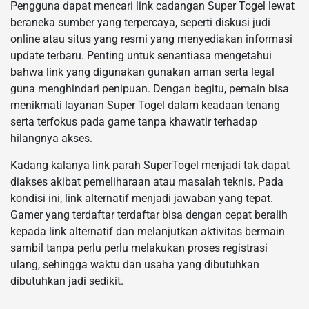
Pengguna dapat mencari link cadangan Super Togel lewat
beraneka sumber yang terpercaya, seperti diskusi judi
online atau situs yang resmi yang menyediakan informasi
update terbaru. Penting untuk senantiasa mengetahui
bahwa link yang digunakan gunakan aman serta legal
guna menghindari penipuan. Dengan begitu, pemain bisa
menikmati layanan Super Togel dalam keadaan tenang
serta terfokus pada game tanpa khawatir terhadap
hilangnya akses.
Kadang kalanya link parah SuperTogel menjadi tak dapat
diakses akibat pemeliharaan atau masalah teknis. Pada
kondisi ini, link alternatif menjadi jawaban yang tepat.
Gamer yang terdaftar terdaftar bisa dengan cepat beralih
kepada link alternatif dan melanjutkan aktivitas bermain
sambil tanpa perlu perlu melakukan proses registrasi
ulang, sehingga waktu dan usaha yang dibutuhkan
dibutuhkan jadi sedikit.