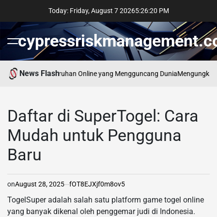
Skip
Today: Friday, August 7 2026
5
:
26
:
21
PM
to
content
cypressriskmanagement.
Menu
News Flash
ogel: Fenomena Taruhan Online yang Mengguncang Dunia
Mengungkap Ra
Daftar di SuperTogel: Cara
Mudah untuk Pengguna
Baru
on
August 28, 2025
fOT8EJXjf0m8ov5
TogelSuper adalah salah satu platform game togel online
yang banyak dikenal oleh penggemar judi di Indonesia.