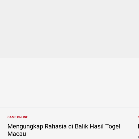
GAME ONLINE
POSTED
IN
I
Mengungkap Rahasia di Balik Hasil Togel
Macau