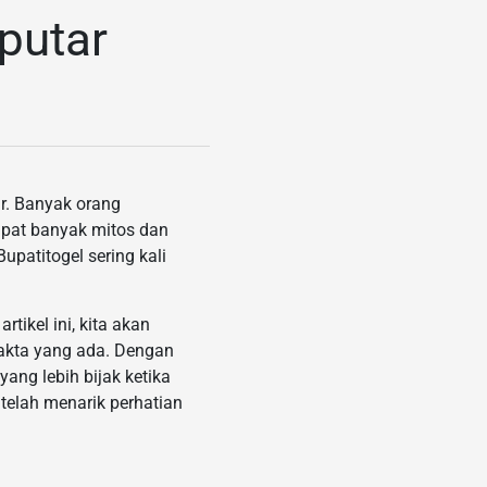
putar
ir. Banyak orang
apat banyak mitos dan
upatitogel sering kali
tikel ini, kita akan
akta yang ada. Dengan
ng lebih bijak ketika
 telah menarik perhatian