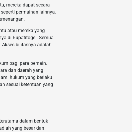
tu, mereka dapat secara
seperti permainan lainnya,
 kemenangan.
entu atau mereka yang
ya di Bupatitogel. Semua
 Aksesibilitasnya adalah
ukum bagi para pemain.
gara dan daerah yang
ahami hukum yang berlaku
dan sesuai ketentuan yang
 terutama dalam bentuk
hadiah yang besar dan