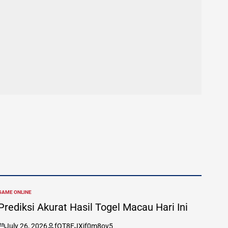
GAME ONLINE
POSTED
N
Prediksi Akurat Hasil Togel Macau Hari Ini
July 26, 2026
fOT8EJXjf0m8ov5