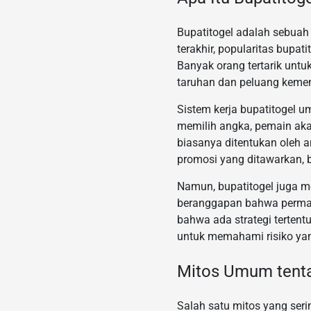
Bupatitogel adalah sebuah
terakhir, popularitas bupa
Banyak orang tertarik unt
taruhan dan peluang keme
Sistem kerja bupatitogel 
memilih angka, pemain aka
biasanya ditentukan oleh 
promosi yang ditawarkan, 
Namun, bupatitogel juga m
beranggapan bahwa permai
bahwa ada strategi terten
untuk memahami risiko yang
Mitos Umum tenta
Salah satu mitos yang ser