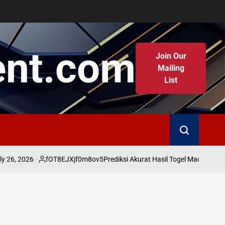
ent.com
Join Our
Mailing
List
Search
2026
fOT8EJXjf0m8ov5
Ju
Prediksi Akurat Hasil Togel Macau Hari Ini
Posted
on
by