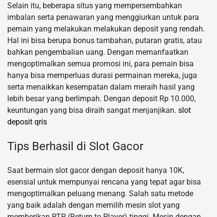
Selain itu, beberapa situs yang mempersembahkan
imbalan serta penawaran yang menggiurkan untuk para
pemain yang melakukan melakukan deposit yang rendah.
Hal ini bisa berupa bonus tambahan, putaran gratis, atau
bahkan pengembalian uang. Dengan memanfaatkan
mengoptimalkan semua promosi ini, para pemain bisa
hanya bisa memperluas durasi permainan mereka, juga
serta menaikkan kesempatan dalam meraih hasil yang
lebih besar yang berlimpah. Dengan deposit Rp 10.000,
keuntungan yang bisa diraih sangat menjanjikan.
slot
deposit qris
Tips Berhasil di Slot Gacor
Saat bermain slot gacor dengan deposit hanya 10K,
esensial untuk mempunyai rencana yang tepat agar bisa
mengoptimalkan peluang menang. Salah satu metode
yang baik adalah dengan memilih mesin slot yang
memberikan RTP (Return to Player) tinggi. Mesin dengan