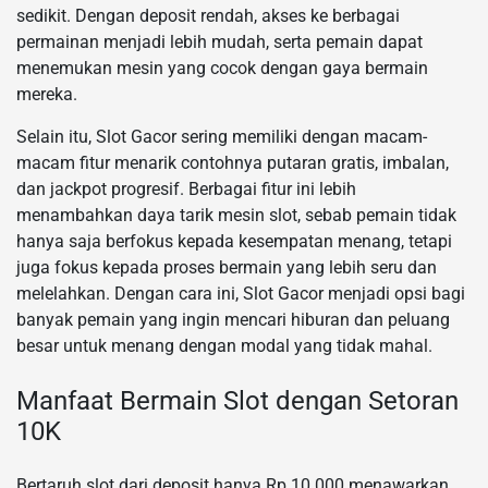
sedikit. Dengan deposit rendah, akses ke berbagai
permainan menjadi lebih mudah, serta pemain dapat
menemukan mesin yang cocok dengan gaya bermain
mereka.
Selain itu, Slot Gacor sering memiliki dengan macam-
macam fitur menarik contohnya putaran gratis, imbalan,
dan jackpot progresif. Berbagai fitur ini lebih
menambahkan daya tarik mesin slot, sebab pemain tidak
hanya saja berfokus kepada kesempatan menang, tetapi
juga fokus kepada proses bermain yang lebih seru dan
melelahkan. Dengan cara ini, Slot Gacor menjadi opsi bagi
banyak pemain yang ingin mencari hiburan dan peluang
besar untuk menang dengan modal yang tidak mahal.
Manfaat Bermain Slot dengan Setoran
10K
Bertaruh slot dari deposit hanya Rp 10.000 menawarkan