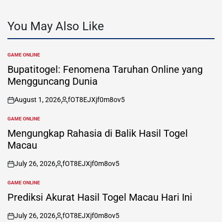
You May Also Like
GAME ONLINE
POSTED
IN
Bupatitogel: Fenomena Taruhan Online yang
Mengguncang Dunia
August 1, 2026
fOT8EJXjf0m8ov5
on
Posted
by
GAME ONLINE
POSTED
IN
Mengungkap Rahasia di Balik Hasil Togel
Macau
July 26, 2026
fOT8EJXjf0m8ov5
on
Posted
by
GAME ONLINE
POSTED
IN
Prediksi Akurat Hasil Togel Macau Hari Ini
July 26, 2026
fOT8EJXjf0m8ov5
on
Posted