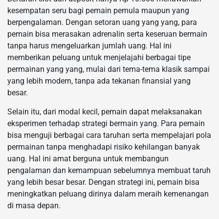
kesempatan seru bagi pemain pemula maupun yang
berpengalaman. Dengan setoran uang yang yang, para
pemain bisa merasakan adrenalin serta keseruan bermain
tanpa harus mengeluarkan jumlah uang. Hal ini
memberikan peluang untuk menjelajahi berbagai tipe
permainan yang yang, mulai dari tema-tema klasik sampai
yang lebih modern, tanpa ada tekanan finansial yang
besar.
Selain itu, dari modal kecil, pemain dapat melaksanakan
eksperimen terhadap strategi bermain yang. Para pemain
bisa menguji berbagai cara taruhan serta mempelajari pola
permainan tanpa menghadapi risiko kehilangan banyak
uang. Hal ini amat berguna untuk membangun
pengalaman dan kemampuan sebelumnya membuat taruh
yang lebih besar besar. Dengan strategi ini, pemain bisa
meningkatkan peluang dirinya dalam meraih kemenangan
di masa depan.