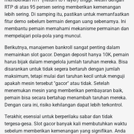
RTP di atas 95 persen sering memberikan kemenangan
lebih sering. Di samping itu, pastikan untuk memanfaatkan
fitur demo sebelum bermain dengan uang sebenarnya. Ini
membantu pemain memahami mekanisme permainan dan
mempelajari pola-pola yang muncul.
Berikutnya, manajemen bankroll sangat penting dalam
memainkan slot gacor. Dengan deposit hanya 10K, pemain
harus bijak dalam mengelola jumlah taruhan mereka. Bisa
disarankan untuk tidak segera bertaruh dengan jumlah
maksimum, tetapi mulai dari taruhan kecil untuk menguji
apakah mesin tersebut "gacor" atau tidak. Setelah
menemukan mesin yang memberikan pembayaran baik,
pemain bisa secara bertahap menambah taruhan mereka.
Dengan cara ini, risiko kehilangan dapat lebih terkontrol.
Terakhir, esensial untuk berperilaku sabar dan tidak
tergesa-gesa. Slot gacor banyak kali membutuhkan waktu
sebelum memberikan kemenangan yang signifikan. Anda