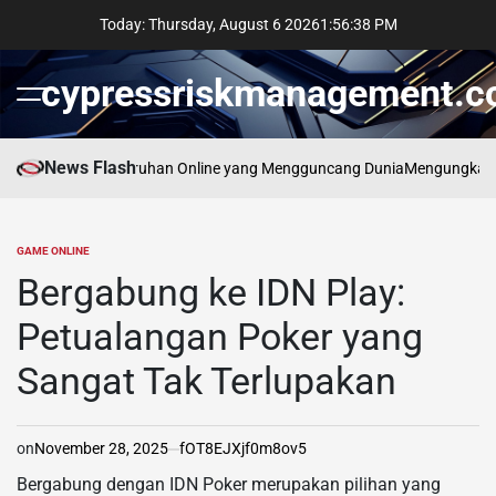
Skip
Today: Thursday, August 6 2026
1
:
56
:
39
PM
to
content
cypressriskmanagement.
Menu
News Flash
ogel: Fenomena Taruhan Online yang Mengguncang Dunia
Mengungkap Rah
GAME ONLINE
POSTED
IN
Bergabung ke IDN Play:
Petualangan Poker yang
Sangat Tak Terlupakan
on
November 28, 2025
fOT8EJXjf0m8ov5
Bergabung dengan IDN Poker merupakan pilihan yang