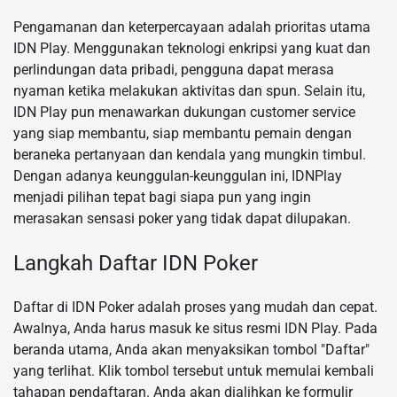
Pengamanan dan keterpercayaan adalah prioritas utama
IDN Play. Menggunakan teknologi enkripsi yang kuat dan
perlindungan data pribadi, pengguna dapat merasa
nyaman ketika melakukan aktivitas dan spun. Selain itu,
IDN Play pun menawarkan dukungan customer service
yang siap membantu, siap membantu pemain dengan
beraneka pertanyaan dan kendala yang mungkin timbul.
Dengan adanya keunggulan-keunggulan ini, IDNPlay
menjadi pilihan tepat bagi siapa pun yang ingin
merasakan sensasi poker yang tidak dapat dilupakan.
Langkah Daftar IDN Poker
Daftar di IDN Poker adalah proses yang mudah dan cepat.
Awalnya, Anda harus masuk ke situs resmi IDN Play. Pada
beranda utama, Anda akan menyaksikan tombol "Daftar"
yang terlihat. Klik tombol tersebut untuk memulai kembali
tahapan pendaftaran. Anda akan dialihkan ke formulir