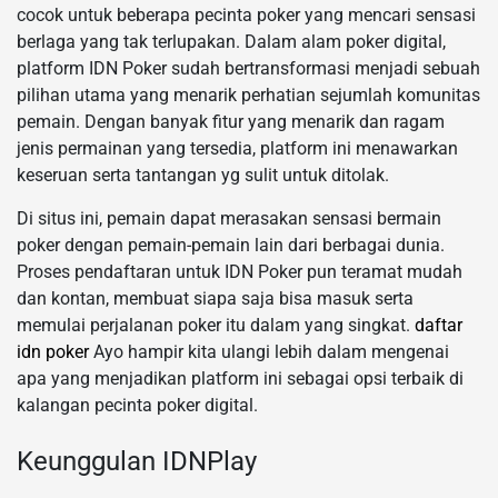
cocok untuk beberapa pecinta poker yang mencari sensasi
berlaga yang tak terlupakan. Dalam alam poker digital,
platform IDN Poker sudah bertransformasi menjadi sebuah
pilihan utama yang menarik perhatian sejumlah komunitas
pemain. Dengan banyak fitur yang menarik dan ragam
jenis permainan yang tersedia, platform ini menawarkan
keseruan serta tantangan yg sulit untuk ditolak.
Di situs ini, pemain dapat merasakan sensasi bermain
poker dengan pemain-pemain lain dari berbagai dunia.
Proses pendaftaran untuk IDN Poker pun teramat mudah
dan kontan, membuat siapa saja bisa masuk serta
memulai perjalanan poker itu dalam yang singkat.
daftar
idn poker
Ayo hampir kita ulangi lebih dalam mengenai
apa yang menjadikan platform ini sebagai opsi terbaik di
kalangan pecinta poker digital.
Keunggulan IDNPlay