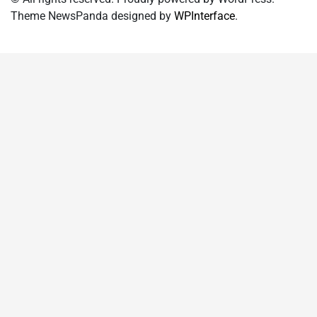
Theme NewsPanda designed by
WPInterface
.