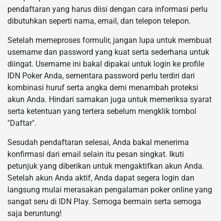
pendaftaran yang harus diisi dengan cara informasi perlu
dibutuhkan seperti nama, email, dan telepon telepon.
Setelah memeproses formulir, jangan lupa untuk membuat
username dan password yang kuat serta sederhana untuk
diingat. Username ini bakal dipakai untuk login ke profile
IDN Poker Anda, sementara password perlu terdiri dari
kombinasi huruf serta angka demi menambah proteksi
akun Anda. Hindari samakan juga untuk memeriksa syarat
serta ketentuan yang tertera sebelum mengklik tombol
"Daftar".
Sesudah pendaftaran selesai, Anda bakal menerima
konfirmasi dari email selain itu pesan singkat. Ikuti
petunjuk yang diberikan untuk mengaktifkan akun Anda.
Setelah akun Anda aktif, Anda dapat segera login dan
langsung mulai merasakan pengalaman poker online yang
sangat seru di IDN Play. Semoga bermain serta semoga
saja beruntung!