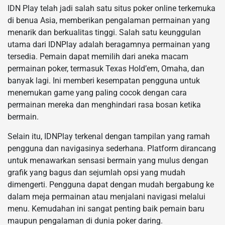
IDN Play telah jadi salah satu situs poker online terkemuka
di benua Asia, memberikan pengalaman permainan yang
menarik dan berkualitas tinggi. Salah satu keunggulan
utama dari IDNPlay adalah beragamnya permainan yang
tersedia. Pemain dapat memilih dari aneka macam
permainan poker, termasuk Texas Hold’em, Omaha, dan
banyak lagi. Ini memberi kesempatan pengguna untuk
menemukan game yang paling cocok dengan cara
permainan mereka dan menghindari rasa bosan ketika
bermain.
Selain itu, IDNPlay terkenal dengan tampilan yang ramah
pengguna dan navigasinya sederhana. Platform dirancang
untuk menawarkan sensasi bermain yang mulus dengan
grafik yang bagus dan sejumlah opsi yang mudah
dimengerti. Pengguna dapat dengan mudah bergabung ke
dalam meja permainan atau menjalani navigasi melalui
menu. Kemudahan ini sangat penting baik pemain baru
maupun pengalaman di dunia poker daring.