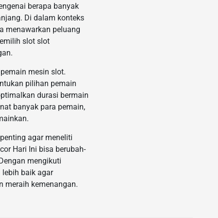
mengenai berapa banyak
njang. Di dalam konteks
ana menawarkan peluang
milih slot slot
gan.
 pemain mesin slot.
ntukan pilihan pemain
ptimalkan durasi bermain
nat banyak para pemain,
imainkan.
penting agar meneliti
or Hari Ini bisa berubah-
 Dengan mengikuti
 lebih baik agar
an meraih kemenangan.