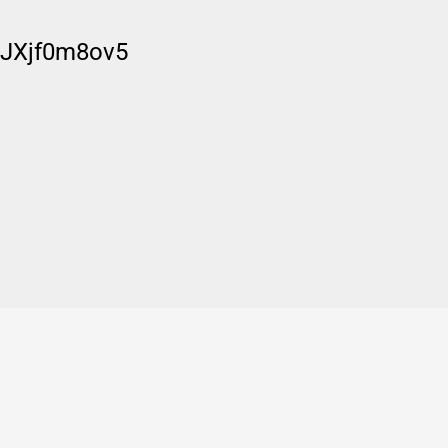
JXjf0m8ov5