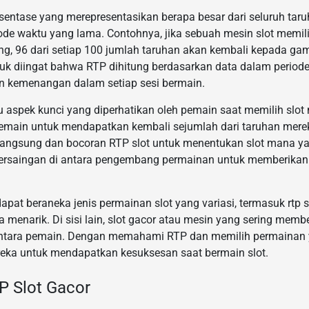
rsentase yang merepresentasikan berapa besar dari seluruh ta
de waktu yang lama. Contohnya, jika sebuah mesin slot memilik
ng, 96 dari setiap 100 jumlah taruhan akan kembali kepada ga
uk diingat bahwa RTP dihitung berdasarkan data dalam period
n kemenangan dalam setiap sesi bermain.
u aspek kunci yang diperhatikan oleh pemain saat memilih slot
pemain untuk mendapatkan kembali sejumlah dari taruhan mer
langsung dan bocoran RTP slot untuk menentukan slot mana y
 persaingan di antara pengembang permainan untuk memberika
dapat beraneka jenis permainan slot yang variasi, termasuk rtp 
 menarik. Di sisi lain, slot gacor atau mesin yang sering me
 antara pemain. Dengan memahami RTP dan memilih permainan 
eka untuk mendapatkan kesuksesan saat bermain slot.
P Slot Gacor