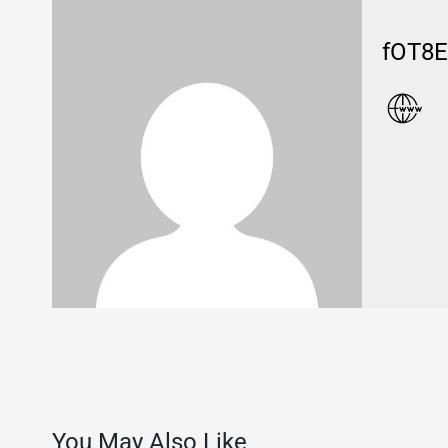
fOT8E
You May Also Like