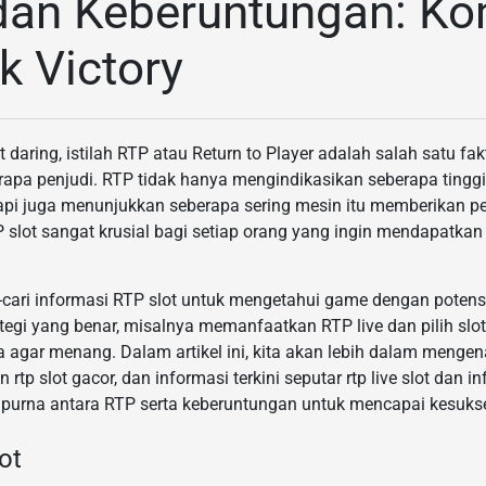
dan Keberuntungan: Ko
k Victory
 daring, istilah RTP atau Return to Player adalah salah satu fak
erapa penjudi. RTP tidak hanya mengindikasikan seberapa tingg
tapi juga menunjukkan seberapa sering mesin itu memberikan p
ot sangat krusial bagi setiap orang yang ingin mendapatkan
-cari informasi RTP slot untuk mengetahui game dengan potens
gi yang benar, misalnya memanfaatkan RTP live dan pilih slot
gar menang. Dalam artikel ini, kita akan lebih dalam mengena
 slot gacor, dan informasi terkini seputar rtp live slot dan info
empurna antara RTP serta keberuntungan untuk mencapai kesuks
ot