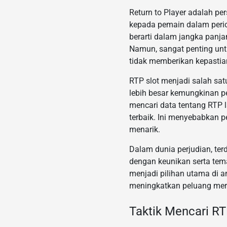
Return to Player adalah pe
kepada pemain dalam perio
berarti dalam jangka panja
Namun, sangat penting unt
tidak memberikan kepastia
RTP slot menjadi salah sat
lebih besar kemungkinan 
mencari data tentang RTP 
terbaik. Ini menyebabkan
menarik.
Dalam dunia perjudian, ter
dengan keunikan serta tema
menjadi pilihan utama di
meningkatkan peluang mer
Taktik Mencari RT