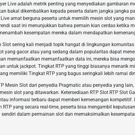
layer Live adalah metrik penting yang menyediakan gambaran 
kan bakal dikembalikan kepada peserta dalam jangka jangka pa
Live amat berguna peserta untuk memilih mesin slot yang m
rendi saat ini menunjukkan bahwa pemain kian cerdas ketika me
a, menambah kesempatan mereka dalam mendapatkan kemenan
Slot sering kali menjadi topik hangat di lingkungan komunitas
ot yang gacor atau yang sedang dalam popularitas dapat mene
ngan memanfaatkan memanfaatkan data ini, mereka bisa mengo
 untuk jackpot. Tingkat RTP yang tinggi biasanya menarik mi
 yang memiliki Tingkat RTP yang bagus seringkali lebih ramai d
 Mesin Slot dari penyedia Pragmatic atau penyedia yang lain, 
mesin slot yang ditawarkan. Ketersediaan RTP Slot RTP Slot Gac
tau informasi terbaru dapat memberi kemenangan kompetitif.
ren RTP yang secara real-time, peserta bisa mengambil keputusan
sendiri dalam permainan slot dan memaksimalkan kesempat