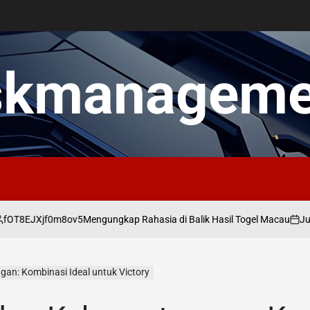
iskmanagem
EJXjf0m8ov5
July 26,
Mengungkap Rahasia di Balik Hasil Togel Macau
on
gan: Kombinasi Ideal untuk Victory