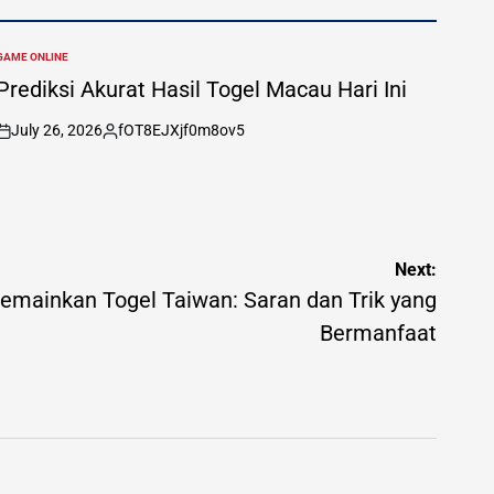
GAME ONLINE
POSTED
N
Prediksi Akurat Hasil Togel Macau Hari Ini
July 26, 2026
fOT8EJXjf0m8ov5
on
Posted
by
Next:
emainkan Togel Taiwan: Saran dan Trik yang
Bermanfaat