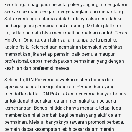
keuntungan bagi para pecinta poker yang ingin mengalami
sensasi bermain dengan menyenangkan dan menantang.
Satu keuntungan utama adalah adanya akses mudah ke
berbagai jenis permainan poker daring. Melalui platform
ini, setiap pemain bisa menikmati permainan contoh Texas
Hold’em, Omaha, dan lainnya lain, tanpa perlu pergi ke
kasino fisik. Ketersediaan permainan banyak diversifikasi
memastikan jika setiap pemain, baik pemula maupun
profesional, dapat mendapatkan permainan yang dengan
keahlian dan preferensi mereka.
Selain itu, IDN Poker menawarkan sistem bonus dan
apresiasi sangat menguntungkan. Pemain baru yang
mendaftar daftar IDN Poker akan menerima banyak bonus
untuk dapat digunakan dalam meningkatkan peluang
kemenangan. Bonus ini tidak hanya menarik, tetapi juga
memberikan nilai tambah bagi pemain yang aktif dalam
permainan. Melalui banyaknya tawaran promosi berbeda,
pemain dapat kesempatan lebih besar dalam meraih