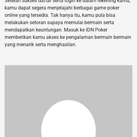
Setelah sukses daftar serta login ke dalam rekening kamu,
kamu dapat segera menjelajahi berbagai game poker
online yang tersedia. Tak hanya itu, kamu pula bisa
melakukan setoran supaya memulai bermain serta
mendapatkan keuntungan. Masuk ke IDN Poker
memberikan kamu akses ke pengalaman bermain bermain
yang menarik serta menghasilan.