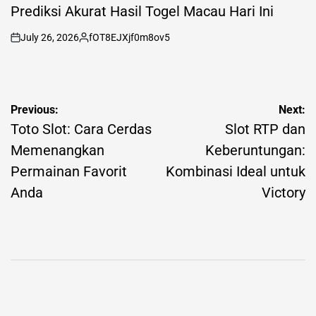
IN
Prediksi Akurat Hasil Togel Macau Hari Ini
July 26, 2026
fOT8EJXjf0m8ov5
on
Posted
by
Post
Previous:
Next:
navigation
Toto Slot: Cara Cerdas
Slot RTP dan
Memenangkan
Keberuntungan:
Permainan Favorit
Kombinasi Ideal untuk
Anda
Victory