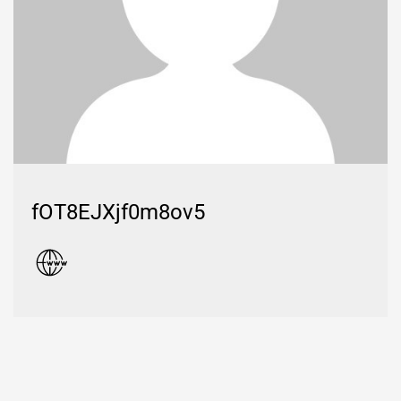
fOT8EJXjf0m8ov5