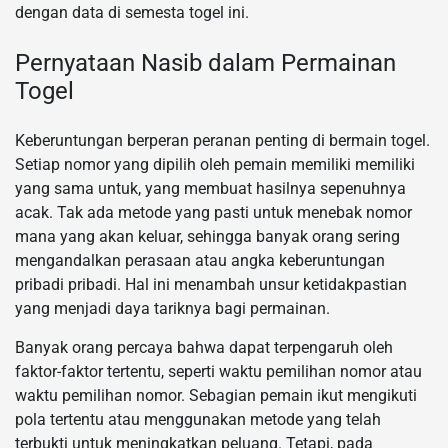
dengan data di semesta togel ini.
Pernyataan Nasib dalam Permainan
Togel
Keberuntungan berperan peranan penting di bermain togel.
Setiap nomor yang dipilih oleh pemain memiliki memiliki
yang sama untuk, yang membuat hasilnya sepenuhnya
acak. Tak ada metode yang pasti untuk menebak nomor
mana yang akan keluar, sehingga banyak orang sering
mengandalkan perasaan atau angka keberuntungan
pribadi pribadi. Hal ini menambah unsur ketidakpastian
yang menjadi daya tariknya bagi permainan.
Banyak orang percaya bahwa dapat terpengaruh oleh
faktor-faktor tertentu, seperti waktu pemilihan nomor atau
waktu pemilihan nomor. Sebagian pemain ikut mengikuti
pola tertentu atau menggunakan metode yang telah
terbukti untuk meningkatkan peluang. Tetapi, pada