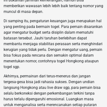
ini bukanlah jaminan kemenangan, namun bisa
memberikan wawasan lebih lebih baik tentang nomor yang
muncul di masa depan.
Di samping itu, pengaturan keuangan juga merupakan hal
yang penting pada bermain togel. Para pemain disarankan
agar mengatur budget serta disiplin dalam mematuhi
batasan tersebut. Jauhi taruhan berlebihan dapat
membantu menjaga stabilitas perasaan serta menghindari
kerugian yang tidak perlu. Dengan mengatur uang, pemain
bisa fokus pada rencana dan semakin optimal dalam
menentukan nomor, contohnya togel Hongkong ataupun
togel sgp.
Akhirnya, permainan dari terus-menerus dan jangan
tergesa-gesa bisa jadi rahasia sukses. Dengan undian
langsung Hongkong atau live draw sgp, para pemain bisa
selalu berkoneksi dengan perkembangan terkini tanpa
harus terlalu dipengaruhi emosional. Luangkan masa
untuk menganalisa serta merencanakan setiap putaran