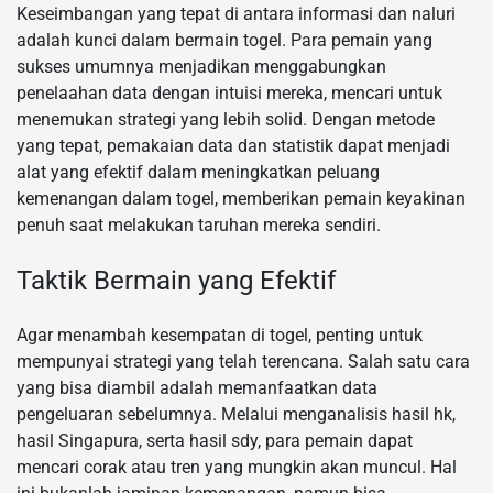
Keseimbangan yang tepat di antara informasi dan naluri
adalah kunci dalam bermain togel. Para pemain yang
sukses umumnya menjadikan menggabungkan
penelaahan data dengan intuisi mereka, mencari untuk
menemukan strategi yang lebih solid. Dengan metode
yang tepat, pemakaian data dan statistik dapat menjadi
alat yang efektif dalam meningkatkan peluang
kemenangan dalam togel, memberikan pemain keyakinan
penuh saat melakukan taruhan mereka sendiri.
Taktik Bermain yang Efektif
Agar menambah kesempatan di togel, penting untuk
mempunyai strategi yang telah terencana. Salah satu cara
yang bisa diambil adalah memanfaatkan data
pengeluaran sebelumnya. Melalui menganalisis hasil hk,
hasil Singapura, serta hasil sdy, para pemain dapat
mencari corak atau tren yang mungkin akan muncul. Hal