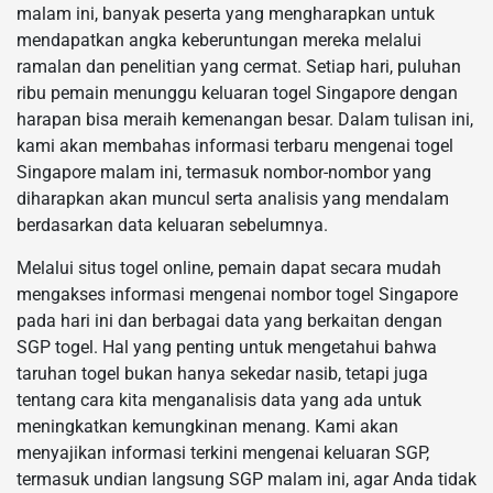
malam ini, banyak peserta yang mengharapkan untuk
mendapatkan angka keberuntungan mereka melalui
ramalan dan penelitian yang cermat. Setiap hari, puluhan
ribu pemain menunggu keluaran togel Singapore dengan
harapan bisa meraih kemenangan besar. Dalam tulisan ini,
kami akan membahas informasi terbaru mengenai togel
Singapore malam ini, termasuk nombor-nombor yang
diharapkan akan muncul serta analisis yang mendalam
berdasarkan data keluaran sebelumnya.
Melalui situs togel online, pemain dapat secara mudah
mengakses informasi mengenai nombor togel Singapore
pada hari ini dan berbagai data yang berkaitan dengan
SGP togel. Hal yang penting untuk mengetahui bahwa
taruhan togel bukan hanya sekedar nasib, tetapi juga
tentang cara kita menganalisis data yang ada untuk
meningkatkan kemungkinan menang. Kami akan
menyajikan informasi terkini mengenai keluaran SGP,
termasuk undian langsung SGP malam ini, agar Anda tidak