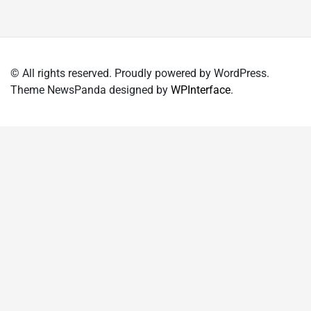
© All rights reserved. Proudly powered by WordPress.
Theme NewsPanda designed by
WPInterface
.