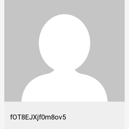
fOT8EJXjf0m8ov5