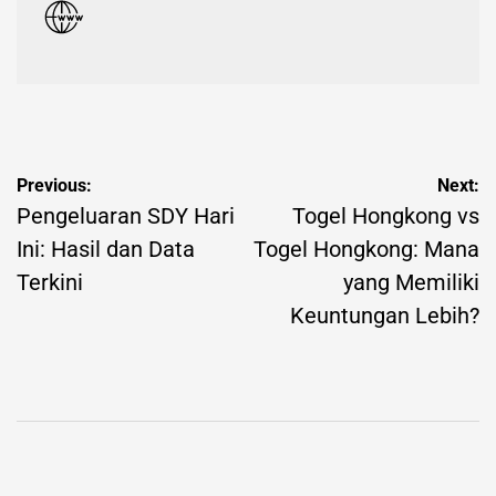
Post
Previous:
Next:
navigation
Pengeluaran SDY Hari
Togel Hongkong vs
Ini: Hasil dan Data
Togel Hongkong: Mana
Terkini
yang Memiliki
Keuntungan Lebih?