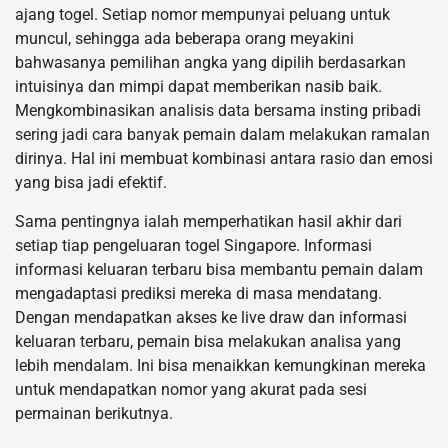
ajang togel. Setiap nomor mempunyai peluang untuk
muncul, sehingga ada beberapa orang meyakini
bahwasanya pemilihan angka yang dipilih berdasarkan
intuisinya dan mimpi dapat memberikan nasib baik.
Mengkombinasikan analisis data bersama insting pribadi
sering jadi cara banyak pemain dalam melakukan ramalan
dirinya. Hal ini membuat kombinasi antara rasio dan emosi
yang bisa jadi efektif.
Sama pentingnya ialah memperhatikan hasil akhir dari
setiap tiap pengeluaran togel Singapore. Informasi
informasi keluaran terbaru bisa membantu pemain dalam
mengadaptasi prediksi mereka di masa mendatang.
Dengan mendapatkan akses ke live draw dan informasi
keluaran terbaru, pemain bisa melakukan analisa yang
lebih mendalam. Ini bisa menaikkan kemungkinan mereka
untuk mendapatkan nomor yang akurat pada sesi
permainan berikutnya.