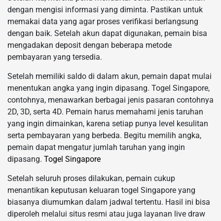
dengan mengisi informasi yang diminta. Pastikan untuk
memakai data yang agar proses verifikasi berlangsung
dengan baik. Setelah akun dapat digunakan, pemain bisa
mengadakan deposit dengan beberapa metode
pembayaran yang tersedia.
Setelah memiliki saldo di dalam akun, pemain dapat mulai
menentukan angka yang ingin dipasang. Togel Singapore,
contohnya, menawarkan berbagai jenis pasaran contohnya
2D, 3D, serta 4D. Pemain harus memahami jenis taruhan
yang ingin dimainkan, karena setiap punya level kesulitan
serta pembayaran yang berbeda. Begitu memilih angka,
pemain dapat mengatur jumlah taruhan yang ingin
dipasang.
Togel Singapore
Setelah seluruh proses dilakukan, pemain cukup
menantikan keputusan keluaran togel Singapore yang
biasanya diumumkan dalam jadwal tertentu. Hasil ini bisa
diperoleh melalui situs resmi atau juga layanan live draw