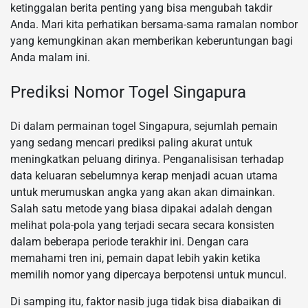
ketinggalan berita penting yang bisa mengubah takdir
Anda. Mari kita perhatikan bersama-sama ramalan nombor
yang kemungkinan akan memberikan keberuntungan bagi
Anda malam ini.
Prediksi Nomor Togel Singapura
Di dalam permainan togel Singapura, sejumlah pemain
yang sedang mencari prediksi paling akurat untuk
meningkatkan peluang dirinya. Penganalisisan terhadap
data keluaran sebelumnya kerap menjadi acuan utama
untuk merumuskan angka yang akan akan dimainkan.
Salah satu metode yang biasa dipakai adalah dengan
melihat pola-pola yang terjadi secara secara konsisten
dalam beberapa periode terakhir ini. Dengan cara
memahami tren ini, pemain dapat lebih yakin ketika
memilih nomor yang dipercaya berpotensi untuk muncul.
Di samping itu, faktor nasib juga tidak bisa diabaikan di