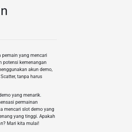
an
ra pemain yang mencari
n potensi kemenangan
n menggunakan akun demo,
Scatter, tanpa harus
 demo yang menarik.
sensasi permainan
na mencari slot demo yang
enang yang tinggi. Apakah
? Mari kita mulai!