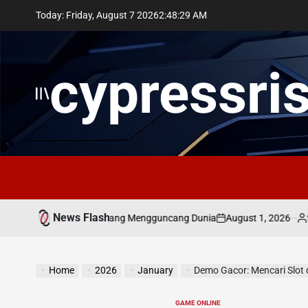
Skip
Today: Friday, August 7 2026
2
:
48
:
30
AM
to
content
cypressr
Offcanvas
News Flash
August 1, 2026
fOT8E
na Taruhan Online yang Mengguncang Dunia
on
Posted
by
Home
2026
January
Demo Gacor: Mencari Slot
GAME ONLINE
POSTED