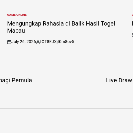
GAME ONLINE
POSTED
IN
I
Mengungkap Rahasia di Balik Hasil Togel
Macau
July 26, 2026
fOT8EJXjf0m8ov5
on
Posted
by
 bagi Pemula
Live Draw