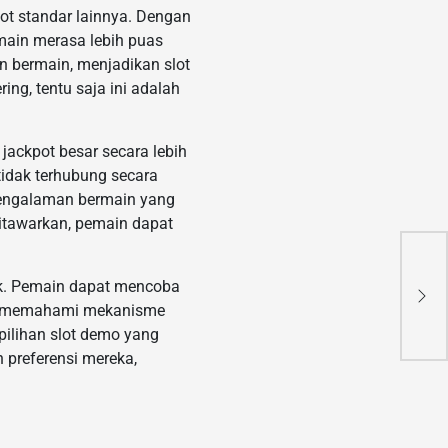
ot standar lainnya. Dengan
ain merasa lebih puas
an bermain, menjadikan slot
ng, tentu saja ini adalah
ackpot besar secara lebih
idak terhubung secara
pengalaman bermain yang
tawarkan, pemain dapat
Liv
ik. Pemain dapat mencoba
Sec
at memahami mekanisme
ilihan slot demo yang
 preferensi mereka,