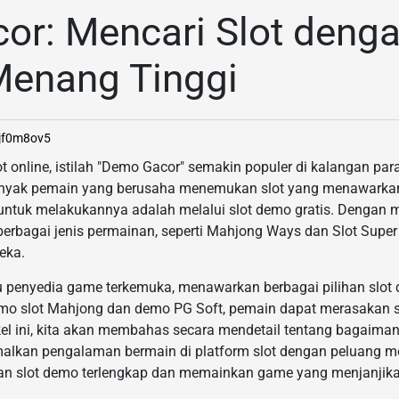
or: Mencari Slot deng
Menang Tinggi
jf0m8ov5
t online, istilah "Demo Gacor" semakin populer di kalangan pa
anyak pemain yang berusaha menemukan slot yang menawarka
a untuk melakukannya adalah melalui slot demo gratis. Denga
erbagai jenis permainan, seperti Mahjong Ways dan Slot Super 
eka.
tu penyedia game terkemuka, menawarkan berbagai pilihan slot
 slot Mahjong dan demo PG Soft, pemain dapat merasakan 
el ini, kita akan membahas secara mendetail tentang bagaima
alkan pengalaman bermain di platform slot dengan peluang m
n slot demo terlengkap dan memainkan game yang menjanjikan