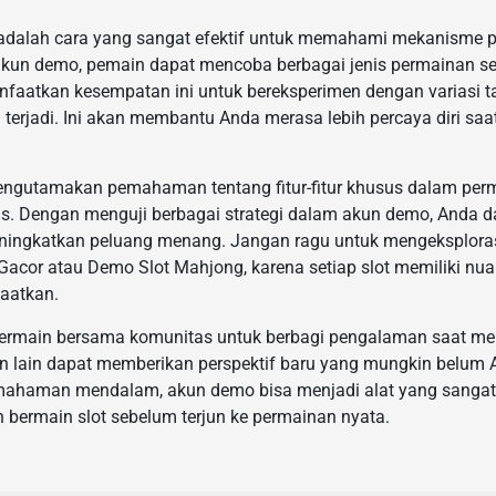
alah cara yang sangat efektif untuk memahami mekanisme per
akun demo, pemain dapat mencoba berbagai jenis permainan s
nfaatkan kesempatan ini untuk bereksperimen dengan variasi 
erjadi. Ini akan membantu Anda merasa lebih percaya diri saat
mengutamakan pemahaman tentang fitur-fitur khusus dalam perma
us. Dengan menguji berbagai strategi dalam akun demo, Anda
ningkatkan peluang menang. Jangan ragu untuk mengeksploras
 Gacor atau Demo Slot Mahjong, karena setiap slot memiliki nu
faatkan.
u bermain bersama komunitas untuk berbagi pengalaman saat 
ain lain dapat memberikan perspektif baru yang mungkin belum 
pemahaman mendalam, akun demo bisa menjadi alat yang sanga
 bermain slot sebelum terjun ke permainan nyata.