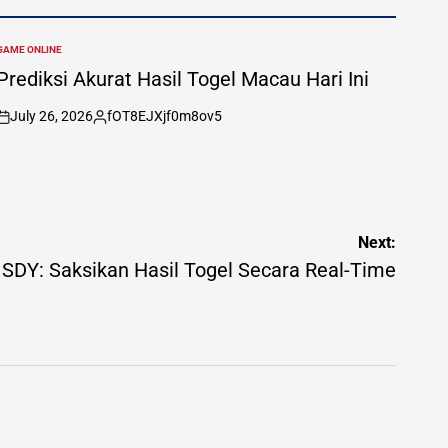
GAME ONLINE
POSTED
N
Prediksi Akurat Hasil Togel Macau Hari Ini
July 26, 2026
fOT8EJXjf0m8ov5
on
Posted
by
Next:
 SDY: Saksikan Hasil Togel Secara Real-Time