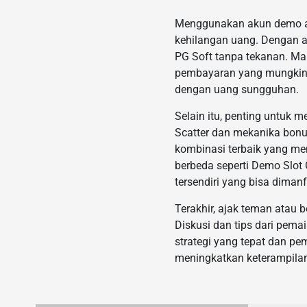
Menggunakan akun demo ad
kehilangan uang. Dengan 
PG Soft tanpa tekanan. Ma
pembayaran yang mungkin t
dengan uang sungguhan.
Selain itu, penting untuk 
Scatter dan mekanika bon
kombinasi terbaik yang me
berbeda seperti Demo Slot
tersendiri yang bisa diman
Terakhir, ajak teman ata
Diskusi dan tips dari pem
strategi yang tepat dan 
meningkatkan keterampilan