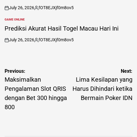
July 26, 2026
fOT8EJXjf0m8ov5
on
Posted
by
GAME ONLINE
POSTED
IN
Prediksi Akurat Hasil Togel Macau Hari Ini
July 26, 2026
fOT8EJXjf0m8ov5
on
Posted
by
Post
Previous:
Next:
navigation
Maksimalkan
Lima Kesilapan yang
Pengalaman Slot QRIS
Harus Dihindari ketika
dengan Bet 300 hingga
Bermain Poker IDN
800