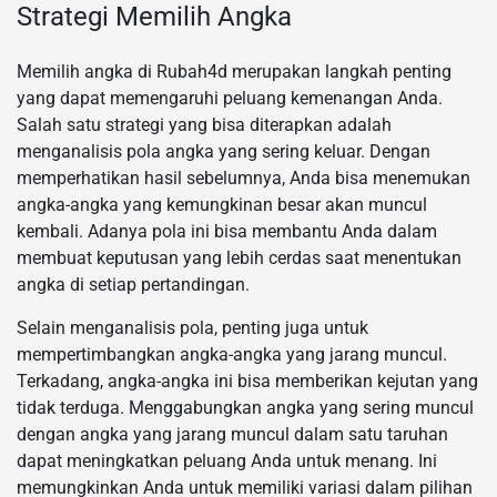
Strategi Memilih Angka
Memilih angka di Rubah4d merupakan langkah penting
yang dapat memengaruhi peluang kemenangan Anda.
Salah satu strategi yang bisa diterapkan adalah
menganalisis pola angka yang sering keluar. Dengan
memperhatikan hasil sebelumnya, Anda bisa menemukan
angka-angka yang kemungkinan besar akan muncul
kembali. Adanya pola ini bisa membantu Anda dalam
membuat keputusan yang lebih cerdas saat menentukan
angka di setiap pertandingan.
Selain menganalisis pola, penting juga untuk
mempertimbangkan angka-angka yang jarang muncul.
Terkadang, angka-angka ini bisa memberikan kejutan yang
tidak terduga. Menggabungkan angka yang sering muncul
dengan angka yang jarang muncul dalam satu taruhan
dapat meningkatkan peluang Anda untuk menang. Ini
memungkinkan Anda untuk memiliki variasi dalam pilihan