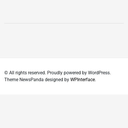
© All rights reserved. Proudly powered by WordPress.
Theme NewsPanda designed by
WPInterface
.