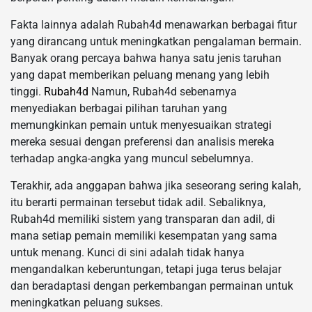
Fakta lainnya adalah Rubah4d menawarkan berbagai fitur
yang dirancang untuk meningkatkan pengalaman bermain.
Banyak orang percaya bahwa hanya satu jenis taruhan
yang dapat memberikan peluang menang yang lebih
tinggi.
Rubah4d
Namun, Rubah4d sebenarnya
menyediakan berbagai pilihan taruhan yang
memungkinkan pemain untuk menyesuaikan strategi
mereka sesuai dengan preferensi dan analisis mereka
terhadap angka-angka yang muncul sebelumnya.
Terakhir, ada anggapan bahwa jika seseorang sering kalah,
itu berarti permainan tersebut tidak adil. Sebaliknya,
Rubah4d memiliki sistem yang transparan dan adil, di
mana setiap pemain memiliki kesempatan yang sama
untuk menang. Kunci di sini adalah tidak hanya
mengandalkan keberuntungan, tetapi juga terus belajar
dan beradaptasi dengan perkembangan permainan untuk
meningkatkan peluang sukses.