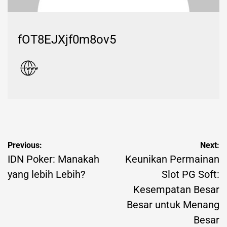
fOT8EJXjf0m8ov5
Post
Previous:
Next:
navigation
IDN Poker: Manakah
Keunikan Permainan
yang lebih Lebih?
Slot PG Soft:
Kesempatan Besar
Besar untuk Menang
Besar