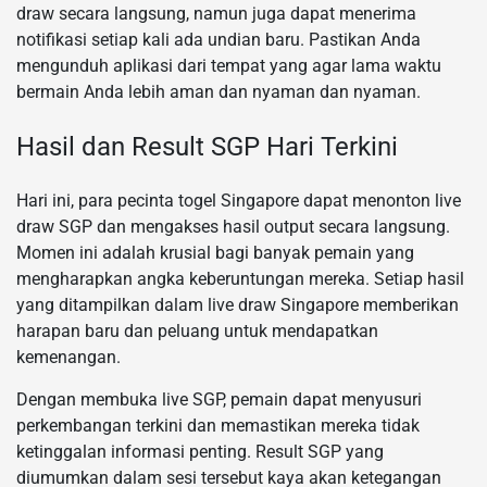
draw secara langsung, namun juga dapat menerima
notifikasi setiap kali ada undian baru. Pastikan Anda
mengunduh aplikasi dari tempat yang agar lama waktu
bermain Anda lebih aman dan nyaman dan nyaman.
Hasil dan Result SGP Hari Terkini
Hari ini, para pecinta togel Singapore dapat menonton live
draw SGP dan mengakses hasil output secara langsung.
Momen ini adalah krusial bagi banyak pemain yang
mengharapkan angka keberuntungan mereka. Setiap hasil
yang ditampilkan dalam live draw Singapore memberikan
harapan baru dan peluang untuk mendapatkan
kemenangan.
Dengan membuka live SGP, pemain dapat menyusuri
perkembangan terkini dan memastikan mereka tidak
ketinggalan informasi penting. Result SGP yang
diumumkan dalam sesi tersebut kaya akan ketegangan