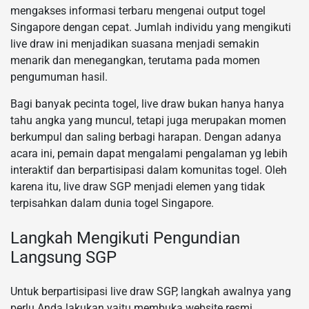
mengakses informasi terbaru mengenai output togel
Singapore dengan cepat. Jumlah individu yang mengikuti
live draw ini menjadikan suasana menjadi semakin
menarik dan menegangkan, terutama pada momen
pengumuman hasil.
Bagi banyak pecinta togel, live draw bukan hanya hanya
tahu angka yang muncul, tetapi juga merupakan momen
berkumpul dan saling berbagi harapan. Dengan adanya
acara ini, pemain dapat mengalami pengalaman yg lebih
interaktif dan berpartisipasi dalam komunitas togel. Oleh
karena itu, live draw SGP menjadi elemen yang tidak
terpisahkan dalam dunia togel Singapore.
Langkah Mengikuti Pengundian
Langsung SGP
Untuk berpartisipasi live draw SGP, langkah awalnya yang
perlu Anda lakukan yaitu membuka website resmi