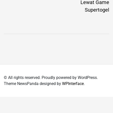
Lewat Game
Supertogel
© All rights reserved. Proudly powered by WordPress.
Theme NewsPanda designed by
WPInterface
.