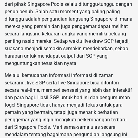
dari pihak Singapore Pools selalu ditunggu-tunggu dengan
penuh penuh. Salah satu moment yang paling paling
ditunggu adalah pengundian langsung Singapore, di mana
mereka yang pemain dan juga penggemar dapat melihat
secara langsung keluaran angka yang memiliki peluang
penting nasib mereka. Setiap waktu live draw SGP terjadi,
suasana menjadi semakin semakin mendebarkan, sebab
harapan untuk mendapat output dari SGP yang
menguntungkan terus kian nyata.
Melalui kemudahan informasi informasi di zaman
sekarang, live SGP serta live Singapore bisa ditonton
secara real-time, memberi sensasi yang lebih dan interaktif
dan para bagi. Hasil SGP untuk hari ini dan pengumuman
togel Singapore tidak hanya menjadi fokus untuk para
pemain yang bermain, tetapi juga menarik perhatian
penggemar yang ingin mengikuti perkembangan terbaru
dari Singapore Pools. Mari sama-sama ulas secara
mendalam tentang bagaimana pengundian langsung ini