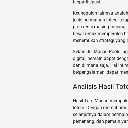
berpartisipasi.
Keunggulan lainnya adalah
jenis permainan lotere, te
preferensi masing-masing.
besar untuk memperoleh ha
menemukan strategi yang p
Selain itu, Macau Pools j
digital, pemain dapat de
dan di mana saja. Hal in
berpengalaman, dapat meng
Analisis Hasil To
Hasil Toto Macau merupaka
lotere. Dengan memahami h
selanjutnya dalam permaina
pemenang, dan pemain yang