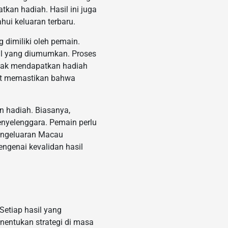
tkan hadiah. Hasil ini juga
ui keluaran terbaru.
 dimiliki oleh pemain.
il yang diumumkan. Proses
rhak mendapatkan hadiah
at memastikan bahwa
n hadiah. Biasanya,
penyelenggara. Pemain perlu
pengeluaran Macau
ngenai kevalidan hasil
Setiap hasil yang
nentukan strategi di masa