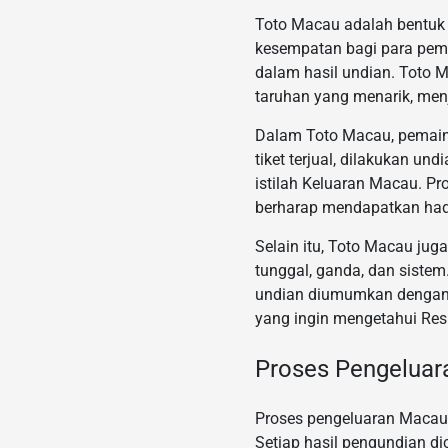
Toto Macau adalah bentuk 
kesempatan bagi para pem
dalam hasil undian. Toto M
taruhan yang menarik, men
Dalam Toto Macau, pemain 
tiket terjual, dilakukan u
istilah Keluaran Macau. P
berharap mendapatkan had
Selain itu, Toto Macau jug
tunggal, ganda, dan sistem
undian diumumkan dengan a
yang ingin mengetahui Re
Proses Pengelua
Proses pengeluaran Macau 
Setiap hasil pengundian d