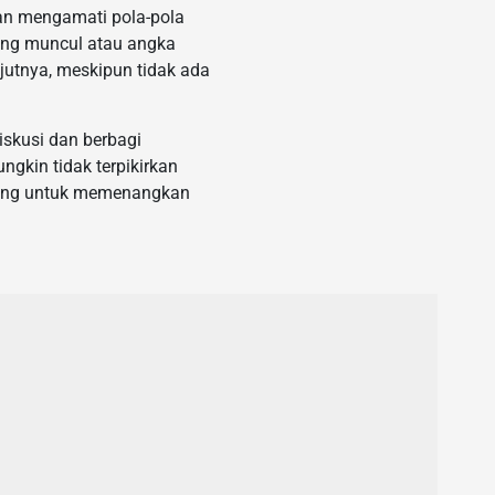
gan mengamati pola-pola
ring muncul atau angka
njutnya, meskipun tidak ada
iskusi dan berbagi
gkin tidak terpikirkan
luang untuk memenangkan