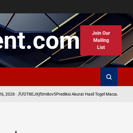
ent.com
Join Our
Mailing
List
Search
fOT8EJXjf0m8ov5
July 2
Prediksi Akurat Hasil Togel Macau Hari Ini
Posted
on
by