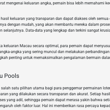
rat mengenai keluaran angka, pemain bisa lebih memahami ke
asil keluaran yang transparan dan dapat diakses oleh semua 
lumnya dengan mudah, yang akan membantu mereka dalam pros
selanjutnya. Data-data yang lengkap dan terkini sangat krusi
keluaran Macau secara optimal, para pemain dapat menyusun s
angka-angka yang sering muncul dan melakukan perbandingan 
angkah penting untuk memaksimalkan pengalaman bermain dal
u Pools
 salah satu pilihan utama bagi para penggemar permainan loter
aran yang dilakukan secara transparan dan akurat. Setiap ha
oses yang adil, sehingga pemain dapat merasa yakin bahwa seti
engaruh oleh faktor luar. Hal ini memberikan rasa percaya kepa