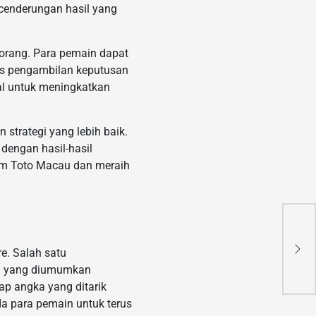
cenderungan hasil yang
orang. Para pemain dapat
es pengambilan keputusan
al untuk meningkatkan
trategi yang lebih baik.
dengan hasil-hasil
am Toto Macau dan meraih
Rah
Per
e. Salah satu
sil yang diumumkan
ap angka yang ditarik
da para pemain untuk terus