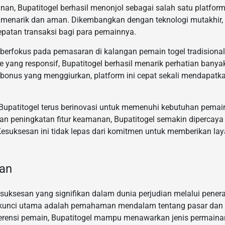
nan, Bupatitogel berhasil menonjol sebagai salah satu platf
enarik dan aman. Dikembangkan dengan teknologi mutakhir, p
patan transaksi bagi para pemainnya.
 berfokus pada pemasaran di kalangan pemain togel tradision
 yang responsif, Bupatitogel berhasil menarik perhatian banya
onus yang menggiurkan, platform ini cepat sekali mendapatkan 
, Bupatitogel terus berinovasi untuk memenuhi kebutuhan pem
an peningkatan fitur keamanan, Bupatitogel semakin dipercaya 
 Kesuksesan ini tidak lepas dari komitmen untuk memberikan la
san
esuksesan yang signifikan dalam dunia perjudian melalui pener
u kunci utama adalah pemahaman mendalam tentang pasar dan 
ferensi pemain, Bupatitogel mampu menawarkan jenis permain