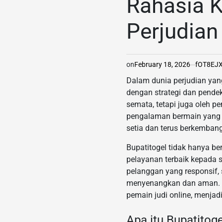
Rahasia K
Perjudian
on
February 18, 2026
fOT8EJX
Dalam dunia perjudian yang
dengan strategi dan pende
semata, tetapi juga oleh
pengalaman bermain yang m
setia dan terus berkembang
Bupatitogel tidak hanya b
pelayanan terbaik kepada 
pelanggan yang responsif
menyenangkan dan aman. Den
pemain judi online, menjad
Apa itu Bupatitoge