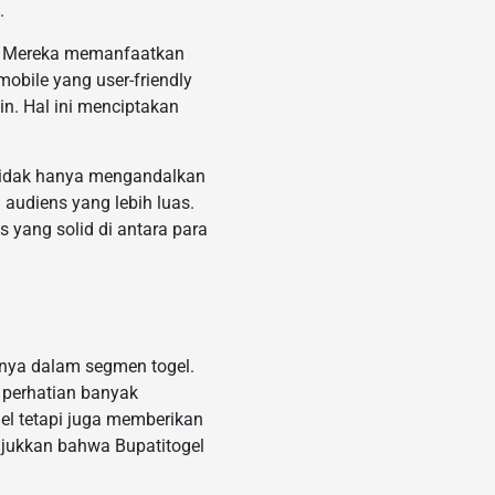
.
Mereka memanfaatkan
obile yang user-friendly
. Hal ini menciptakan
a tidak hanya mengandalkan
 audiens yang lebih luas.
 yang solid di antara para
usnya dalam segmen togel.
 perhatian banyak
el tetapi juga memberikan
unjukkan bahwa Bupatitogel