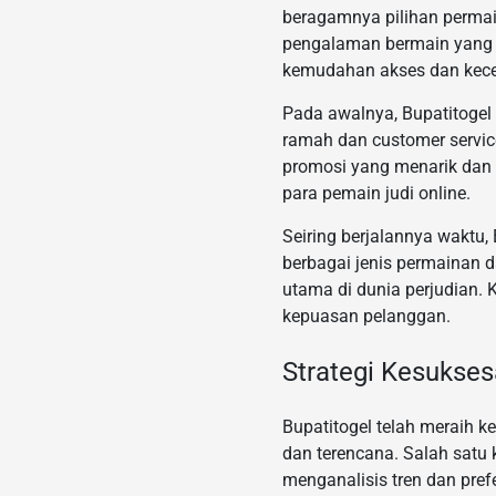
beragamnya pilihan permai
pengalaman bermain yang m
kemudahan akses dan kece
Pada awalnya, Bupatitogel
ramah dan customer service
promosi yang menarik dan b
para pemain judi online.
Seiring berjalannya waktu
berbagai jenis permainan d
utama di dunia perjudian.
kepuasan pelanggan.
Strategi Kesukse
Bupatitogel telah meraih k
dan terencana. Salah sat
menganalisis tren dan pre