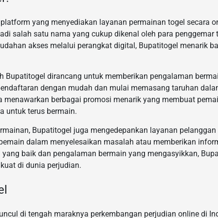
 platform yang menyediakan layanan permainan togel secara on
njadi salah satu nama yang cukup dikenal oleh para penggemar 
udahan akses melalui perangkat digital, Bupatitogel menarik 
eh Bupatitogel dirancang untuk memberikan pengalaman berm
pendaftaran dengan mudah dan mulai memasang taruhan dala
uga menawarkan berbagai promosi menarik yang membuat pema
 untuk terus bermain.
rmainan, Bupatitogel juga mengedepankan layanan pelanggan 
emain dalam menyelesaikan masalah atau memberikan informa
yang baik dan pengalaman bermain yang mengasyikkan, Bupati
uat di dunia perjudian.
el
muncul di tengah maraknya perkembangan perjudian online di I