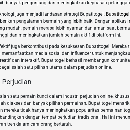
ebih banyak pengunjung dan meningkatkan kepuasan pelanggan
eknologi juga menjadi landasan strategi Bupatitogel.
Bupatitogel
berikan pengalaman bermain yang lebih baik. Dengan aplikasi m
ng mudah, pemain merasa lebih nyaman dan aman saat bermain
inggi dan meningkatkan jumlah pemain aktif di platform ini.
fektif juga berkontribusi pada kesuksesan Bupatitogel. Merek
juga memanfaatkan media sosial dan influencer untuk menjangkau
atif dan interaktif, Bupatitogel berhasil membangun komunitas
agai salah satu pilihan utama dalam perjudian online.
 Perjudian
salah satu pemain kunci dalam industri perjudian online, khus
h diakses dan banyak pilihan permainan, Bupatitogel menarik
n mereka tidak hanya meningkatkan popularitas permainan tog
 dibandingkan dengan tempat perjudian tradisional. Hal ini men
ran tren dalam cara orang bertaruh.