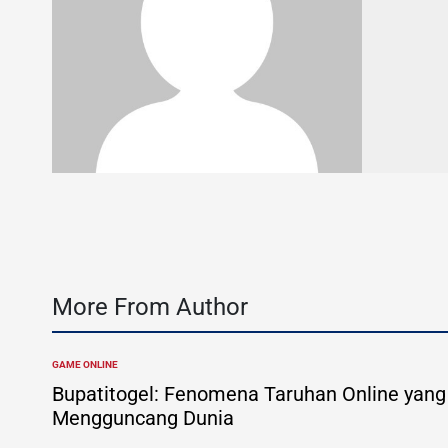
More From Author
GAME ONLINE
POSTED
IN
Bupatitogel: Fenomena Taruhan Online yang
Mengguncang Dunia