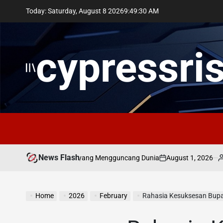
Skip
Today: Saturday, August 8 2026
9
:
49
:
31
AM
to
content
cypressr
Offcanvas
News Flash
August 1, 2026
fOT8E
na Taruhan Online yang Mengguncang Dunia
on
Posted
by
Home
2026
February
Rahasia Kesuksesan Bupat