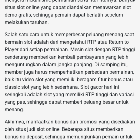
situs slot online yang dapat diandalkan menawarkan slot
demo gratis, sehingga pemain dapat berlatih sebelum
melakukan taruhan.
Salah satu cara untuk memperbesar peluang menang saat
bermain slot adalah dari mengetahui RTP atau Return to
Player dari setiap permainan. Mesin slot dengan RTP tinggi
cenderung memberikan kembali pembayaran yang lebih
menguntungkan dalam jangka panjang. Di samping itu,
member juga harus memperhatikan perbedaan permainan,
baik itu video slot yang memiliki beragam fitur bonus atau
classic slot yang lebih sederhana. Slot gacor hari ini
seringkali adalah slot yang memiliki RTP tinggi dan variasi
yang pas, sehingga dapat memberi peluang besar untuk
menang.
Akhirnya, manfaatkan bonus dan promosi yang disediakan
oleh situs judi slot online. Beberapa situs memberikan
bonus no deposit, sehingga memungkinkan pemain untuk