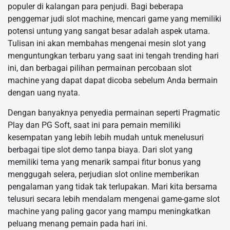
populer di kalangan para penjudi. Bagi beberapa
penggemar judi slot machine, mencari game yang memiliki
potensi untung yang sangat besar adalah aspek utama.
Tulisan ini akan membahas mengenai mesin slot yang
menguntungkan terbaru yang saat ini tengah trending hari
ini, dan berbagai pilihan permainan percobaan slot
machine yang dapat dapat dicoba sebelum Anda bermain
dengan uang nyata.
Dengan banyaknya penyedia permainan seperti Pragmatic
Play dan PG Soft, saat ini para pemain memiliki
kesempatan yang lebih lebih mudah untuk menelusuri
berbagai tipe slot demo tanpa biaya. Dari slot yang
memiliki tema yang menarik sampai fitur bonus yang
menggugah selera, perjudian slot online memberikan
pengalaman yang tidak tak terlupakan. Mari kita bersama
telusuri secara lebih mendalam mengenai game-game slot
machine yang paling gacor yang mampu meningkatkan
peluang menang pemain pada hari ini.