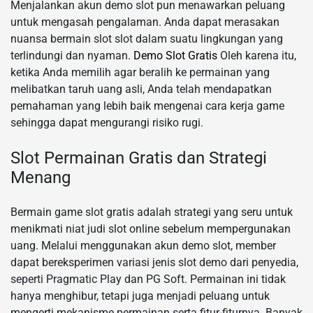
Menjalankan akun demo slot pun menawarkan peluang
untuk mengasah pengalaman. Anda dapat merasakan
nuansa bermain slot slot dalam suatu lingkungan yang
terlindungi dan nyaman.
Demo Slot Gratis
Oleh karena itu,
ketika Anda memilih agar beralih ke permainan yang
melibatkan taruh uang asli, Anda telah mendapatkan
pemahaman yang lebih baik mengenai cara kerja game
sehingga dapat mengurangi risiko rugi.
Slot Permainan Gratis dan Strategi
Menang
Bermain game slot gratis adalah strategi yang seru untuk
menikmati niat judi slot online sebelum mempergunakan
uang. Melalui menggunakan akun demo slot, member
dapat bereksperimen variasi jenis slot demo dari penyedia,
seperti Pragmatic Play dan PG Soft. Permainan ini tidak
hanya menghibur, tetapi juga menjadi peluang untuk
mengerti mekanisme permainan serta fitur-fiturnya. Banyak