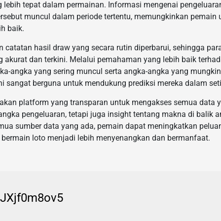
 lebih tepat dalam permainan. Informasi mengenai pengelua
rsebut muncul dalam periode tertentu, memungkinkan pemain
h baik.
catatan hasil draw yang secara rutin diperbarui, sehingga pa
akurat dan terkini. Melalui pemahaman yang lebih baik terhad
gka-angka yang sering muncul serta angka-angka yang mungkin 
ini sangat berguna untuk mendukung prediksi mereka dalam set
akan platform yang transparan untuk mengakses semua data y
gka pengeluaran, tetapi juga insight tentang makna di balik a
ua sumber data yang ada, pemain dapat meningkatkan pelu
ermain loto menjadi lebih menyenangkan dan bermanfaat.
JXjf0m8ov5