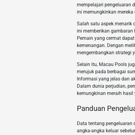
mempelajari pengeluaran d
ini memungkinkan mereka 
Salah satu aspek menarik 
ini memberikan gambaran l
Pemain yang cermat dapat
kemenangan. Dengan meliha
mengembangkan strategi y
Selain itu, Macau Pools j
merujuk pada berbagai sum
Informasi yang jelas dan a
Dalam dunia perjudian, p
kemungkinan meraih hasil 
Panduan Pengelu
Data tentang pengeluaran
angka-angka keluar sebel