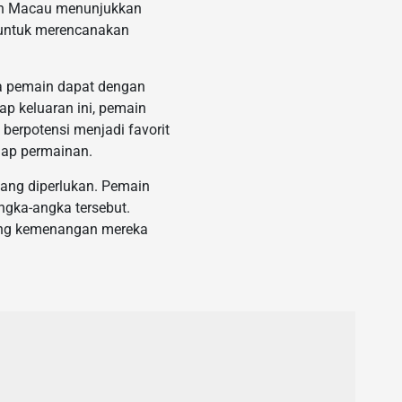
ran Macau menunjukkan
 untuk merencanakan
ra pemain dapat dengan
ap keluaran ini, pemain
berpotensi menjadi favorit
iap permainan.
ang diperlukan. Pemain
ngka-angka tersebut.
ang kemenangan mereka