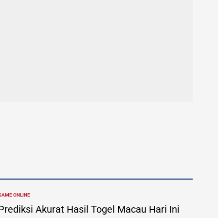
GAME ONLINE
POSTED
N
Prediksi Akurat Hasil Togel Macau Hari Ini