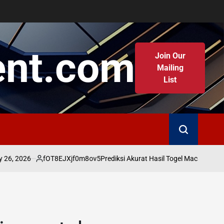
ent.com
Join Our
Mailing
List
Search
2026
fOT8EJXjf0m8ov5
Ju
Prediksi Akurat Hasil Togel Macau Hari Ini
Posted
on
by