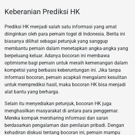
Keberanian Prediksi HK
Prediksi HK menjadi salah satu informasi yang amat
diinginkan oleh para pemain togel di Indonesia. Berita ini
biasanya dilihat sebagai petunjuk yang sanggup
membantu pemain dalam menetapkan angka-angka yang
berpeluang keluar. Adanya bocoran ini membawa
optimisme bagi pemain untuk meraih kemenangan dalam
kompetisi yang berbasis keberuntungan ini. Jika tanpa
informasi bocoran, pemain acapkali mengalami kesulitan
untuk memprediksi hasil, maka bocoran HK bisa menjadi
alat bantu yang berharga.
Selain itu menyediakan petunjuk, bocoran HK juga
menghasilkan masyarakat di antara para penggemar.
Mereka kompak mersharing informasi dan saran
berdasarkan pengalaman dan penilaian pribadi. Dengan
kehadiran diskusi tentang bocoran ini, pemain mampu