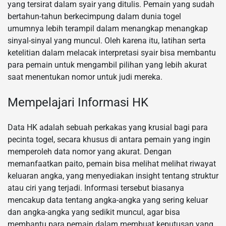
yang tersirat dalam syair yang ditulis. Pemain yang sudah
bertahun-tahun berkecimpung dalam dunia togel
umumnya lebih terampil dalam menangkap menangkap
sinyal-sinyal yang muncul. Oleh karena itu, latihan serta
ketelitian dalam melacak interpretasi syair bisa membantu
para pemain untuk mengambil pilihan yang lebih akurat
saat menentukan nomor untuk judi mereka.
Mempelajari Informasi HK
Data HK adalah sebuah perkakas yang krusial bagi para
pecinta togel, secara khusus di antara pemain yang ingin
memperoleh data nomor yang akurat. Dengan
memanfaatkan paito, pemain bisa melihat melihat riwayat
keluaran angka, yang menyediakan insight tentang struktur
atau ciri yang terjadi. Informasi tersebut biasanya
mencakup data tentang angka-angka yang sering keluar
dan angka-angka yang sedikit muncul, agar bisa
membantu para pemain dalam membuat keputusan yang