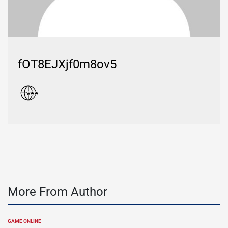
fOT8EJXjf0m8ov5
More From Author
GAME ONLINE
POSTED