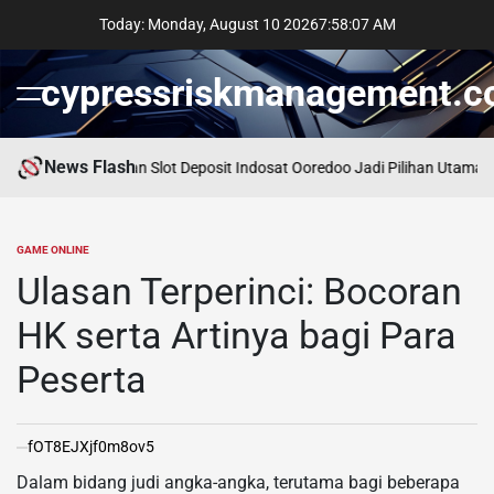
Skip
Today: Monday, August 10 2026
7
:
58
:
08
AM
to
content
cypressriskmanagement.
Menu
News Flash
engapa Permainan Slot Deposit Indosat Ooredoo Jadi Pilihan Utama
Bup
GAME ONLINE
POSTED
IN
Ulasan Terperinci: Bocoran
HK serta Artinya bagi Para
Peserta
fOT8EJXjf0m8ov5
Dalam bidang judi angka-angka, terutama bagi beberapa