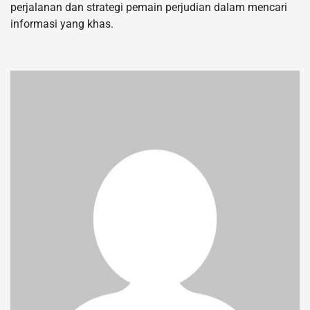
perjalanan dan strategi pemain perjudian dalam mencari
informasi yang khas.