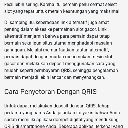
kecil lebih sering. Karena itu, pemain perlu cermat select
slot yang tepat untuk meraih keuntungan yang maksimal.
Di samping itu, keberadaan link alternatif juga amat
penting dalam akses ke permainan slot gacor. Link
alternatif menjamin bahwa para pemain dapat tetap
bermain sekalipun situs utama menghadapi masalah
gangguan. Melalui memanfaatkan tautan alternatif,
pemain dapat dengan mudah menemukan mesin slot
gacor dan melakukan deposit menggunakan cara yang
mudah seperti pembayaran QRIS, sehingga pengalaman
bermain menjadi lebih lancar dan menyenangkan.
Cara Penyetoran Dengan QRIS
Untuk dapat melakukan deposit dengan QRIS, tahap
pertama yang harus Anda jalankan itu yakin bahwa Anda
sudah memiliki aplikasi dompet digital yang mendukung
QRIS di smartphone Anda. Beberapa aplikasi terkenal yang