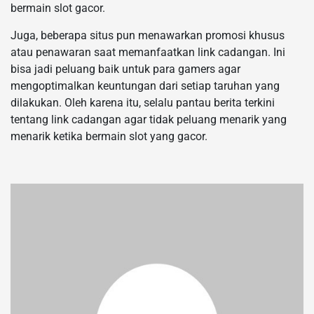
bermain slot gacor.
Juga, beberapa situs pun menawarkan promosi khusus
atau penawaran saat memanfaatkan link cadangan. Ini
bisa jadi peluang baik untuk para gamers agar
mengoptimalkan keuntungan dari setiap taruhan yang
dilakukan. Oleh karena itu, selalu pantau berita terkini
tentang link cadangan agar tidak peluang menarik yang
menarik ketika bermain slot yang gacor.