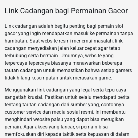
Link Cadangan bagi Permainan Gacor
Link cadangan adalah begitu penting bagi pemain slot
gacor yang ingin mendapatkan masuk ke permainan tanpa
hambatan. Saat website resmi menemui masalah, link
cadangan menyediakan jalan keluar cepat agar tetap
terhubung serta bermain. Umumnya, website yang
terpercaya tepercaya biasanya menawarkan beberapa
tautan cadangan untuk memastikan bahwa setiap gamers
tidak hilang kesempatan untuk merasakan game.
Menggunakan link cadangan yang legal serta tepercaya
sangatlah krusial. Pastikan untuk selalu mendapati berita
tentang tautan cadangan dari sumber yang, contohnya
customer service dan media sosial resmi. Ini membantu
menghindari website palsu yang dapat bisa merugikan
pemain. Agar akses yang lancar, si pemain bisa
memfokuskan diri kepada taktik serta kepuasan di dalam