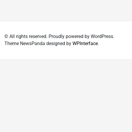
© All rights reserved. Proudly powered by WordPress.
Theme NewsPanda designed by
WPInterface
.