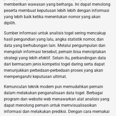
memberikan wawasan yang berharga. Ini dapat menolong
peserta membuat keputusan lebih lebih dengan informasi
yang lebih baik ketika menentukan nomor yang akan
dipilih.
Sumber informasi untuk analisis togel sering mencakup
hasil pengundian yang lalu, angka statistik nomor, dan
data yang berhubungan lain. Melalui pengumpulan dan
mengolah informasi tersebut, pemain bisa menciptakan
strategi yang lebih efektif. Selain itu, perbandingan data
dari bermacam jenis kompetisi togel daring serta dapat
menunjukkan perbedaan-perbedaan proses yang akan
mempengaruhi keputusan ultimat.
Kemunculan teknik modern pun memudahkan pemain
dalam melakukan penganalisaan data togel. Berbagai
program dan website web menawarkan alat analisis yang
dapat menolong pemain untuk memvisualisasikan
informasi dan melakukan prediksi. Dengan cara memakai