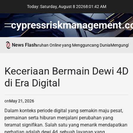
Skip
Today: Saturday, August 8 2026
8
:
01
:
43
AM
to
content
cypressriskmanagement.
Menu
News Flash
togel: Fenomena Taruhan Online yang Mengguncang Dunia
Mengungkap Ra
Keceriaan Bermain Dewi 4D
di Era Digital
on
May 21, 2026
Dalam konteks periode digital yang semakin maju pesat,
permainan serta hiburan menjalani perubahan yang
teramat signifikan. Salah satu yang menarik mendapatkan
perhatian adalah dewi 4d, sebuah layanan yang