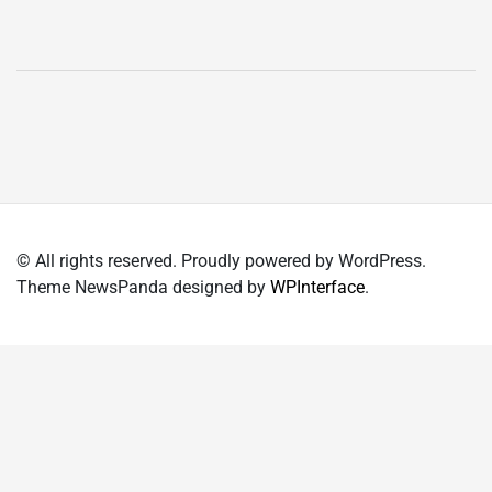
© All rights reserved. Proudly powered by WordPress.
Theme NewsPanda designed by
WPInterface
.