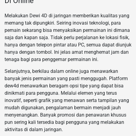
Di Online
Melakukan Dewi 4D di jaringan memberikan kualitas yang
memang tak dipungkiri. Seiring inovasi teknologi, para
pemain sekarang bisa menyaksikan permainan ini dimana
saja dan kapan saja. Tidak perlu perjalanan ke lokasi fisik,
hanya dengan telepon pintar atau PC, semua dapat diunjuk
hanya dengan tombol. Ini jelas amat menghemat jam dan
tenaga bagi para penggemar permainan ini.
Selanjutnya, berkilau dalam online juga menawarkan
banyak jenis permainan yang pasti menggugah. Platform
dew4d menawarkan beragam opsi tipe yang dapat bisa
dinikmati para pengguna. Melalui elemen yang terus
inovatif, seperti grafik yang menawan serta tampilan yang
mudah digunakan, pengalaman bermain menjadi jauh
menyenangkan. Banyak promosi dan penawaran khusus
pun sering kali tersedia bagi pengguna yang melakukan
aktivitas di dalam jaringan.