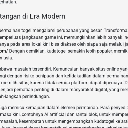
erhatian.
tangan di Era Modern
 permainan togel mengalami perubahan yang besar. Transform
memperluas jangkauan game ini, memungkinkan lebih banyak indi
ya pada area lokal kini bisa diakses oleh siapa saja melalui j
com/
Dengan demikian, kudatogel semakin lebih populer, memika
n usia.
membawa masalah tersendiri. Kemunculan banyak situs online 
ringi dengan risiko penipuan dan ketidakadilan dalam permaina
memilih situs, karena tidak semua platform dapat dipercaya. Di 
njadi perhatian penting di dalam masyarakat digital, yang m
h-langkah perlindungan.
 juga memicu kemajuan dalam elemen permainan. Para penyedi
sa kini, contohnya AI artificial dan rantai blok, untuk memp
 masalah, kesempatan untuk mengembangkan kudatogel ke ara