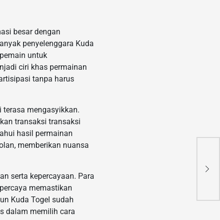
asi besar dengan
 banyak penyelenggara Kuda
 pemain untuk
jadi ciri khas permainan
rtisipasi tanpa harus
i terasa mengasyikkan.
ukan transaksi transaksi
ahui hasil permainan
brolan, memberikan nuansa
Kud
Era
an serta kepercayaan. Para
tepercaya memastikan
pun Kuda Togel sudah
das dalam memilih cara