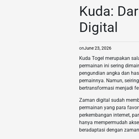
IN
Kuda: Dar
Digital
on
June 23, 2026
Kuda Togel merupakan sala
permainan ini sering dima
pengundian angka dan hasil
pemainnya. Namun, seiring
bertransformasi menjadi fe
Zaman digital sudah memb
permainan yang para favorit
perkembangan internet, par
hanya mempermudah akses, 
beradaptasi dengan zaman,