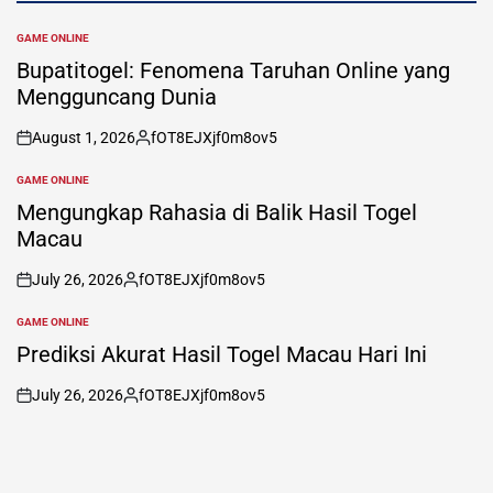
GAME ONLINE
POSTED
IN
Bupatitogel: Fenomena Taruhan Online yang
Mengguncang Dunia
August 1, 2026
fOT8EJXjf0m8ov5
on
Posted
by
GAME ONLINE
POSTED
IN
Mengungkap Rahasia di Balik Hasil Togel
Macau
July 26, 2026
fOT8EJXjf0m8ov5
on
Posted
by
GAME ONLINE
POSTED
IN
Prediksi Akurat Hasil Togel Macau Hari Ini
July 26, 2026
fOT8EJXjf0m8ov5
on
Posted
by