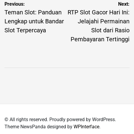
Post
Previous:
Next:
navigation
Teman Slot: Panduan
RTP Slot Gacor Hari Ini:
Lengkap untuk Bandar
Jelajahi Permainan
Slot Terpercaya
Slot dari Rasio
Pembayaran Tertinggi
© All rights reserved. Proudly powered by WordPress.
Theme NewsPanda designed by
WPInterface
.