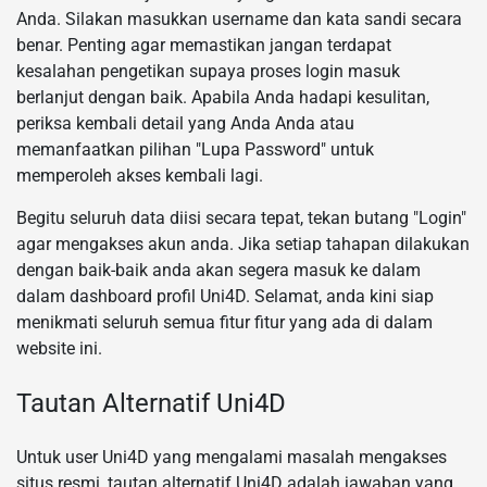
Anda. Silakan masukkan username dan kata sandi secara
benar. Penting agar memastikan jangan terdapat
kesalahan pengetikan supaya proses login masuk
berlanjut dengan baik. Apabila Anda hadapi kesulitan,
periksa kembali detail yang Anda Anda atau
memanfaatkan pilihan "Lupa Password" untuk
memperoleh akses kembali lagi.
Begitu seluruh data diisi secara tepat, tekan butang "Login"
agar mengakses akun anda. Jika setiap tahapan dilakukan
dengan baik-baik anda akan segera masuk ke dalam
dalam dashboard profil Uni4D. Selamat, anda kini siap
menikmati seluruh semua fitur fitur yang ada di dalam
website ini.
Tautan Alternatif Uni4D
Untuk user Uni4D yang mengalami masalah mengakses
situs resmi, tautan alternatif Uni4D adalah jawaban yang