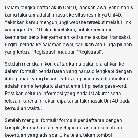
Dalam rangka daftar akun Uni4D, langkah awal yang harus
kamu lakukan adalah masuk ke situs resminya Uni4D.
Yakinkan kamu mengunjungi website tersebut melalui link
cadangan Uni 4D jika diperlukan, untuk menjamin
keamanan serta kenyamanan ketika melakukan transaksi.
Begitu berada ke halaman awal, cari ikon atau juga pilihan
yang tertera "Registrasi" maupun "Registrasi".
Setelah menekan ikon daftar, kamu bakal diarahkan ke
dalam formulir pendaftaran yang harus dilengkapi dengan
data pribadi yang benar. Data yang biasanya dibutuhkan
adalah nama lengkap, alamat email, hp, serta password.
Pastikan seluruh informasi yang Anda isi akurat serta
relevan, karena ini akan dipakai untuk masuk Uni 4D pada
kemudian waktu.
Setelah mengisi formulir formulir pendaftaran dengan
komplit, kamu harus menyetujui aturan dan ketentuan-
ketentuan yang ada ada. Jika telah, tekan tombol