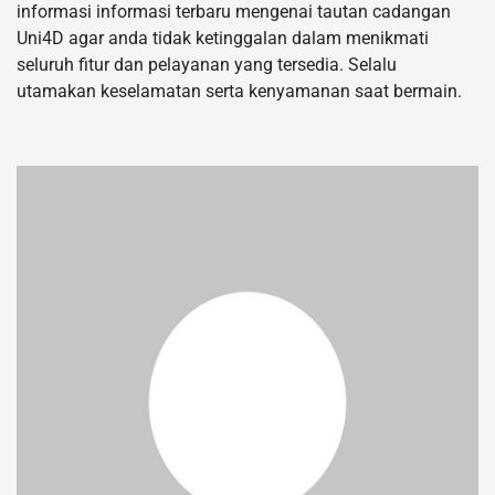
informasi informasi terbaru mengenai tautan cadangan
Uni4D agar anda tidak ketinggalan dalam menikmati
seluruh fitur dan pelayanan yang tersedia. Selalu
utamakan keselamatan serta kenyamanan saat bermain.