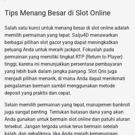
Tips Menang Besar di Slot Online
Salah satu kunci untuk menang besar di slot online adalah
memilih permainan yang tepat. Salju4D menawarkan
berbagai pilihan slot gacor yang dapat meningkatkan
peluang Anda untuk meraih jackpot. Fokuslah pada
permainan yang memiliki tingkat RTP (Return to Player)
tinggi, karena ini menunjukkan persentase pembayaran
yang lebih baik dalam jangka panjang. Slot Qris juga
menjadi pilihan menarik, di mana Anda dapat menikmati
pengalaman bermain sambil menggunakan metode
deposit yang praktis dan cepat.
Selain memilih permainan yang tepat, manajemen bankroll
juga sangat penting. Tentukan batasan dana yang akan
Anda gunakan untuk bermain slot online dan patuhi aturan
tersebut. Jangan tergoda untuk terus bermain setelah
kalah, dan sebaliknya, jika Anda meraih kemenangan,