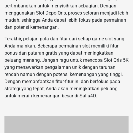
pertimbangkan untuk menyisihkan sebagian. Dengan
menggunakan Slot Depo Qris, proses setoran menjadi lebih
mudah, sehingga Anda dapat lebih fokus pada permainan
dan potensi kemenangan.
Terakhir, pelajari pola dan fitur dari setiap game slot yang
Anda mainkan. Beberapa permainan slot memiliki fitur
bonus dan putaran gratis yang dapat meningkatkan
peluang menang. Jangan ragu untuk mencoba Slot Qris 5K
yang menawarkan pengalaman unik dengan taruhan
rendah namun dengan potensi kemenangan yang tinggi.
Dengan memanfaatkan fitur-fitur ini dan berfokus pada
strategi yang tepat, Anda akan meningkatkan peluang
untuk meraih kemenangan besar di Salju4D.