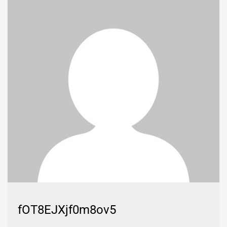
fOT8EJXjf0m8ov5