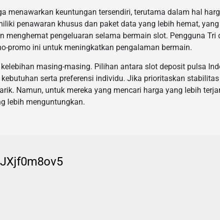
ri juga menawarkan keuntungan tersendiri, terutama dalam hal ha
emiliki penawaran khusus dan paket data yang lebih hemat, yan
in menghemat pengeluaran selama bermain slot. Pengguna Tri d
o-promo ini untuk meningkatkan pengalaman bermain.
 kelebihan masing-masing. Pilihan antara slot deposit pulsa Ind
kebutuhan serta preferensi individu. Jika prioritaskan stabilita
arik. Namun, untuk mereka yang mencari harga yang lebih terj
ang lebih menguntungkan.
JXjf0m8ov5