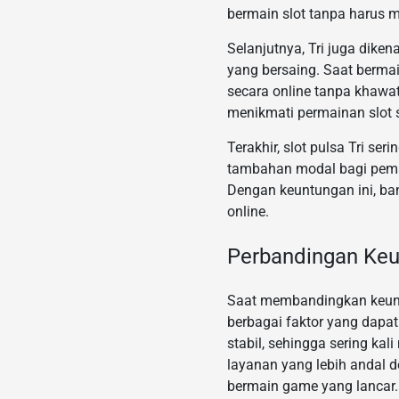
bermain slot tanpa harus
Selanjutnya, Tri juga dike
yang bersaing. Saat berma
secara online tanpa khawat
menikmati permainan slot 
Terakhir, slot pulsa Tri s
tambahan modal bagi pema
Dengan keuntungan ini, ban
online.
Perbandingan Keun
Saat membandingkan keuntu
berbagai faktor yang dapa
stabil, sehingga sering ka
layanan yang lebih andal 
bermain game yang lancar.