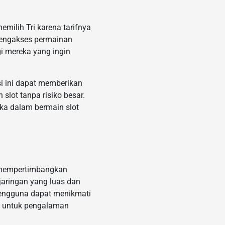
milih Tri karena tarifnya
 mengakses permainan
gi mereka yang ingin
si ini dapat memberikan
ot tanpa risiko besar.
eka dalam bermain slot
s mempertimbangkan
jaringan yang luas dan
 Pengguna dapat menikmati
ng untuk pengalaman