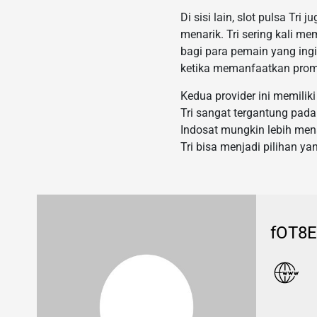
Di sisi lain, slot pulsa T
menarik. Tri sering kali m
bagi para pemain yang ing
ketika memanfaatkan prom
Kedua provider ini memiliki
Tri sangat tergantung pada 
Indosat mungkin lebih men
Tri bisa menjadi pilihan y
fOT8E