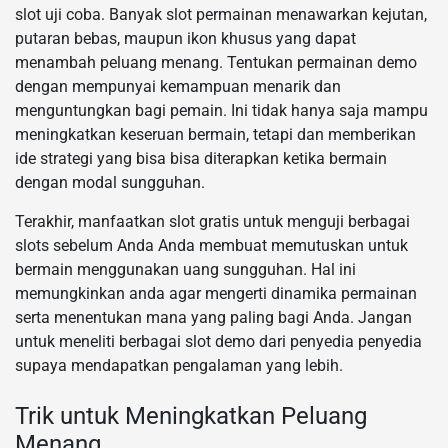
slot uji coba. Banyak slot permainan menawarkan kejutan,
putaran bebas, maupun ikon khusus yang dapat
menambah peluang menang. Tentukan permainan demo
dengan mempunyai kemampuan menarik dan
menguntungkan bagi pemain. Ini tidak hanya saja mampu
meningkatkan keseruan bermain, tetapi dan memberikan
ide strategi yang bisa bisa diterapkan ketika bermain
dengan modal sungguhan.
Terakhir, manfaatkan slot gratis untuk menguji berbagai
slots sebelum Anda Anda membuat memutuskan untuk
bermain menggunakan uang sungguhan. Hal ini
memungkinkan anda agar mengerti dinamika permainan
serta menentukan mana yang paling bagi Anda. Jangan
untuk meneliti berbagai slot demo dari penyedia penyedia
supaya mendapatkan pengalaman yang lebih.
Trik untuk Meningkatkan Peluang
Menang