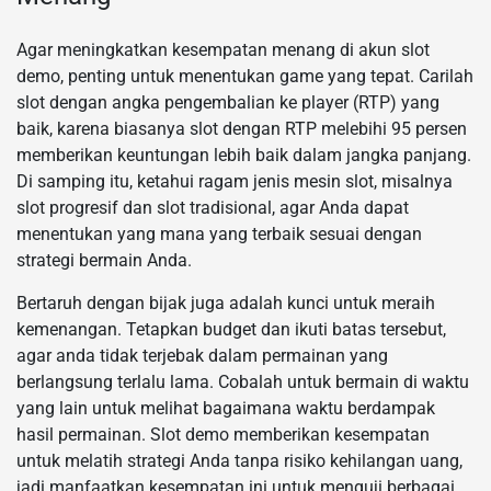
Agar meningkatkan kesempatan menang di akun slot
demo, penting untuk menentukan game yang tepat. Carilah
slot dengan angka pengembalian ke player (RTP) yang
baik, karena biasanya slot dengan RTP melebihi 95 persen
memberikan keuntungan lebih baik dalam jangka panjang.
Di samping itu, ketahui ragam jenis mesin slot, misalnya
slot progresif dan slot tradisional, agar Anda dapat
menentukan yang mana yang terbaik sesuai dengan
strategi bermain Anda.
Bertaruh dengan bijak juga adalah kunci untuk meraih
kemenangan. Tetapkan budget dan ikuti batas tersebut,
agar anda tidak terjebak dalam permainan yang
berlangsung terlalu lama. Cobalah untuk bermain di waktu
yang lain untuk melihat bagaimana waktu berdampak
hasil permainan. Slot demo memberikan kesempatan
untuk melatih strategi Anda tanpa risiko kehilangan uang,
jadi manfaatkan kesempatan ini untuk menguji berbagai