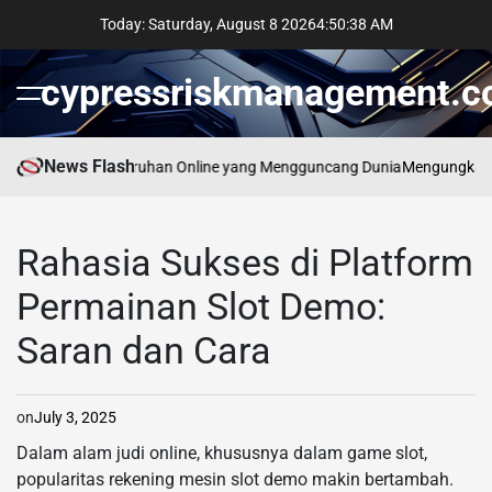
Skip
Today: Saturday, August 8 2026
4
:
50
:
39
AM
to
content
cypressriskmanagement.
Menu
News Flash
ogel: Fenomena Taruhan Online yang Mengguncang Dunia
Mengungkap Rah
Rahasia Sukses di Platform
Permainan Slot Demo:
Saran dan Cara
on
July 3, 2025
Dalam alam judi online, khususnya dalam game slot,
popularitas rekening mesin slot demo makin bertambah.