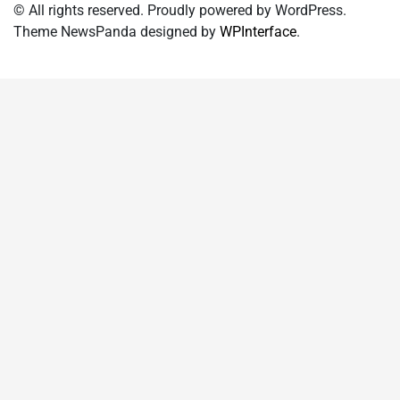
© All rights reserved. Proudly powered by WordPress.
Theme NewsPanda designed by
WPInterface
.