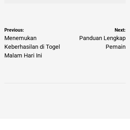
Post
Previous:
Next:
navigation
Menemukan
Panduan Lengkap
Keberhasilan di Togel
Pemain
Malam Hari Ini