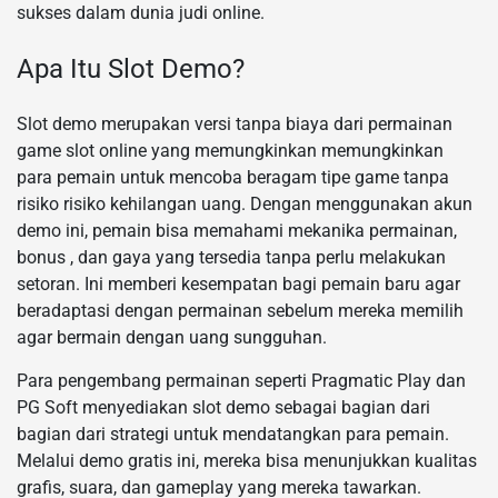
sukses dalam dunia judi online.
Apa Itu Slot Demo?
Slot demo merupakan versi tanpa biaya dari permainan
game slot online yang memungkinkan memungkinkan
para pemain untuk mencoba beragam tipe game tanpa
risiko risiko kehilangan uang. Dengan menggunakan akun
demo ini, pemain bisa memahami mekanika permainan,
bonus , dan gaya yang tersedia tanpa perlu melakukan
setoran. Ini memberi kesempatan bagi pemain baru agar
beradaptasi dengan permainan sebelum mereka memilih
agar bermain dengan uang sungguhan.
Para pengembang permainan seperti Pragmatic Play dan
PG Soft menyediakan slot demo sebagai bagian dari
bagian dari strategi untuk mendatangkan para pemain.
Melalui demo gratis ini, mereka bisa menunjukkan kualitas
grafis, suara, dan gameplay yang mereka tawarkan.