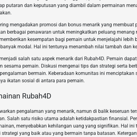
tiap putaran dan keputusan yang diambil dalam permainan m
pakan.
 sering mengadakan promosi dan bonus menarik yang membuat 
n berbagai penawaran untuk meningkatkan peluang menang me
a memberikan kesempatan bagi pemain untuk menjelajahi lebih 
banyak modal. Hal ini tentunya menambah nilai tambah dan k
menjadi salah satu aspek menarik dari Rubah4D. Pemain dapat 
 sesama pemain. Diskusi mengenai tips dan strategi serta be
ngalaman bermain. Keberadaan komunitas ini menciptakan 
 ikatan sosial di antara para pemain.
mainan Rubah4D
rkan pengalaman yang menarik, namun di balik keseruan ters
ikan. Salah satu risiko utama adalah ketidakpastian finansial. 
ainan, menyebabkan kehilangan uang yang signifikan. Hal ini 
i strategi yang baik atau yang bermain tanpa batasan. Keterg