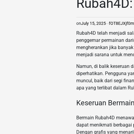
Rubah4D: 
on
July 15, 2025
fOT8EJXjf0
Rubah4D telah menjadi sal
penggemar permainan darin
mengherankan jika banyak o
menjadi sarana untuk mend
Namun, di balik keseruan d
diperhatikan. Pengguna ya
muncul, baik dari segi fi
apa yang terlibat dalam R
Keseruan Bermai
Bermain Rubah4D menawar
dapat menikmati berbagai 
Dengan grafis yang menari