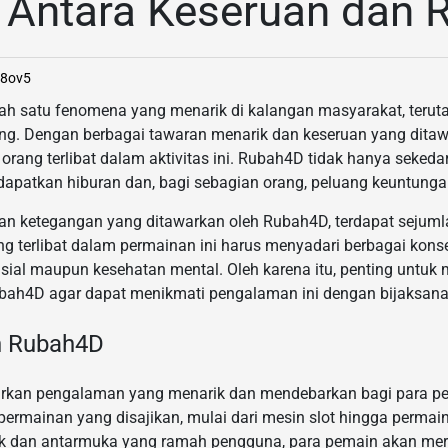
Antara Keseruan dan R
m8ov5
ah satu fenomena yang menarik di kalangan masyarakat, terut
g. Dengan berbagai tawaran menarik dan keseruan yang ditawa
rang terlibat dalam aktivitas ini. Rubah4D tidak hanya sekedar
apatkan hiburan dan, bagi sebagian orang, peluang keuntunga
an ketegangan yang ditawarkan oleh Rubah4D, terdapat sejumla
ng terlibat dalam permainan ini harus menyadari berbagai kon
nansial maupun kesehatan mental. Oleh karena itu, penting un
ubah4D agar dapat menikmati pengalaman ini dengan bijaksan
n Rubah4D
kan pengalaman yang menarik dan mendebarkan bagi para pe
permainan yang disajikan, mulai dari mesin slot hingga perma
k dan antarmuka yang ramah pengguna, para pemain akan mera