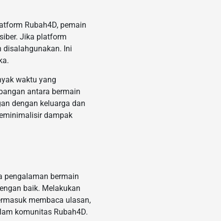
 platform Rubah4D, pemain
siber. Jika platform
 disalahgunakan. Ini
ka.
anyak waktu yang
bangan antara bermain
ngan dengan keluarga dan
eminimalisir dampak
ga pengalaman bermain
dengan baik. Melakukan
 termasuk membaca ulasan,
dalam komunitas Rubah4D.