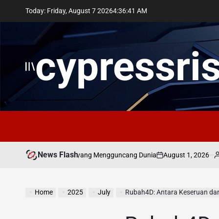
Skip
Today: Friday, August 7 2026
4
:
36
:
42
AM
to
content
cypressr
Offcanvas
News Flash
August 1, 2026
fOT8E
na Taruhan Online yang Mengguncang Dunia
on
Posted
by
Home
2025
July
Rubah4D: Antara Keseruan dan