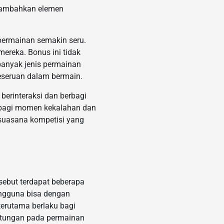
enambahkan elemen
permainan semakin seru.
reka. Bonus ini tidak
banyak jenis permainan
eseruan dalam bermain.
berinteraksi dan berbagi
rbagi momen kekalahan dan
suasana kompetisi yang
ebut terdapat beberapa
Pengguna bisa dengan
terutama berlaku bagi
antungan pada permainan