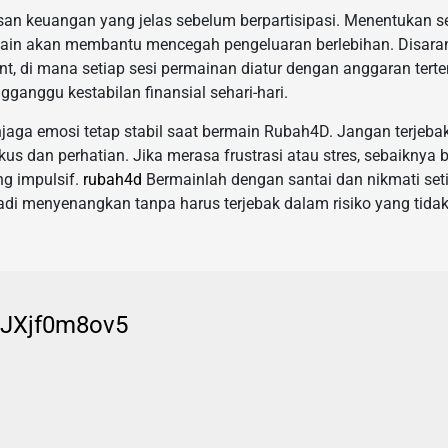
asan keuangan yang jelas sebelum berpartisipasi. Menentukan 
main akan membantu mencegah pengeluaran berlebihan. Disar
t, di mana setiap sesi permainan diatur dengan anggaran terte
gganggu kestabilan finansial sehari-hari.
enjaga emosi tetap stabil saat bermain Rubah4D. Jangan terjeb
us dan perhatian. Jika merasa frustrasi atau stres, sebaiknya 
g impulsif.
rubah4d
Bermainlah dengan santai dan nikmati se
di menyenangkan tanpa harus terjebak dalam risiko yang tidak 
JXjf0m8ov5